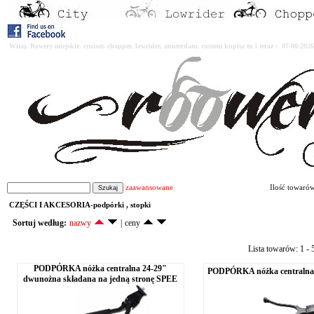
Witaj. Rowery miejskie, cruiser, chopper, lowrider, amsterdam, custom kupisz tu i teraz : 07-08-2
zaawansowane
Ilość towaró
CZĘŚCI I AKCESORIA-podpórki , stopki
Sortuj według:
nazwy
|
ceny
Lista towarów: 1 - 5
PODPÓRKA nóżka centralna 24-29"
PODPÓRKA nóżka centralna
dwunożna składana na jedną stronę SPEE