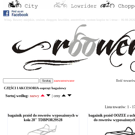
Witaj. Rowery miejskie, cruiser, chopper, lowrider, amsterdam, custom kupisz tu i teraz : 06-08-2
zaawansowane
Ilość towaró
CZĘŚCI I AKCESORIA-osprzęt bagażowy
Sortuj według:
nazwy
|
ceny
Lista towarów: 1 - 1
bagażnik przód do rowerów wyposażonych w
bagażnik przód OOZEE z uch
koła 28" TDBPOR29S28
do rowerów wyposażonych