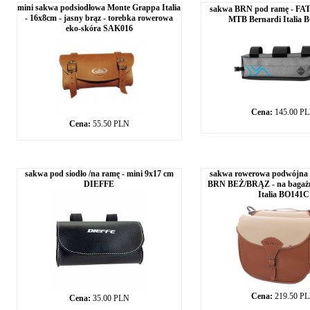
mini sakwa podsiodłowa Monte Grappa Italia
sakwa BRN pod ramę - FAT
- 16x8cm - jasny brąz - torebka rowerowa
MTB Bernardi Italia 
eko-skóra SAK016
Cena:
145.00 P
Cena:
55.50 PLN
sakwa pod siodło /na ramę - mini 9x17 cm
sakwa rowerowa podwójn
DIEFFE
BRN BEŻ/BRĄZ - na bagażni
Italia BO141C
Cena:
219.50 P
Cena:
35.00 PLN