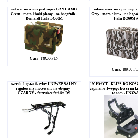
sakwa rowerowa podwójna BRN CAMO
sakwa rowerowa podwój
Green - moro khaki plamy - na bagażnik -
Grey - moro plamy - na bagaż
Bernardi Italia BO60M
Italia BO60M
Cena:
189.00 PLN
Cena:
189.00 P
szeroki bagażnik tylny UNIWERSALNY
UCHWYT - KLIPS DO KOSZY
regulowany mocowany na obejmy -
zapinanie Twojego kosza na ki
CZARNY - fatcruiser fatbike DS
to sam - HN324