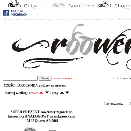
Witaj. Rowery miejskie, cruiser, chopper, lowrider, amsterdam, custom kupisz tu i teraz : 08-08-2
zaawansowane
Ilość towaró
CZĘŚCI I AKCESORIA-gadżety na prezent
Sortuj według:
nazwy
|
ceny
Lista towarów: 1 - 1
SUPER PREZENT rowerowy zegarek na
kierownicę ANALOGOWY ze wskazówkami
- ALU Quartz AL 0061