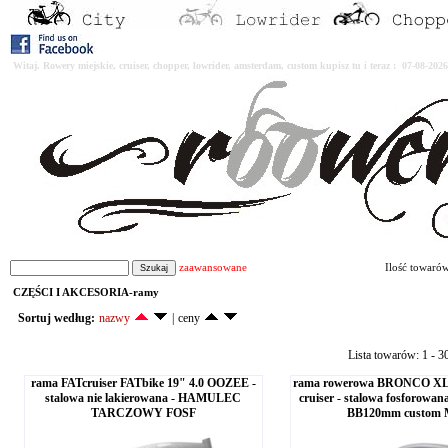
Witaj. Rowery miejskie, cruiser, chopper, lowrider, amsterdam, custom kupisz tu i teraz : 07-08-2
zaawansowane
Ilość towaró
CZĘŚCI I AKCESORIA-ramy
Sortuj według:
nazwy
|
ceny
Lista towarów: 1 - 3
rama FATcruiser FATbike 19" 4.0 OOZEE -
rama rowerowa BRONCO XL 3.
stalowa nie lakierowana - HAMULEC
cruiser - stalowa fosforow
TARCZOWY FOSF
BB120mm custom