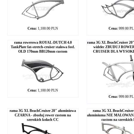
Cena:
1,100.00 PLN
Cena:
999.00 P
rama rowerowa ROYAL-DUTCH 4.0
rama 3G XL BeachCruiser 20" a
TankPlate fat-stretch-cruiser stalowa fosf.
widelec ZBUDUJ ROW
OLD 170mm BB120mm custom
CRUISER DLA WYSOKI
Cena:
1,100.00 PLN
Cena:
999.00 P
rama 3G XL BeachCruiser 20" aluminiowa
rama 3G XL BeachCruiser
CZARNA - zbuduj rower custom na
aluminiuma NIE MALOWANA
szerokich kołach CC
custom na szerokich 