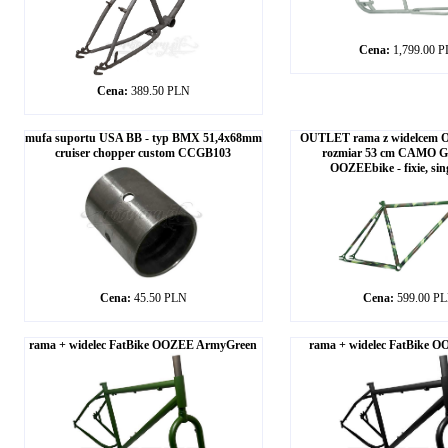
Cena:
1,799.00 
Cena:
389.50 PLN
mufa suportu USA BB - typ BMX 51,4x68mm
OUTLET rama z widelcem
cruiser chopper custom CCGB103
rozmiar 53 cm CAMO 
OOZEEbike - fixie, sin
Cena:
45.50 PLN
Cena:
599.00 P
rama + widelec FatBike OOZEE ArmyGreen
rama + widelec FatBike O