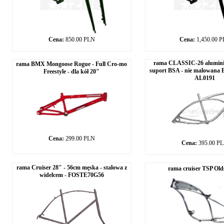
Cena:
850.00 PLN
Cena:
1,450.00 
rama CLASSIC-26 alumini
rama BMX Mongoose Rogue - Full Cro-mo
suport BSA - nie malowana 
Freestyle - dla kół 20"
AL0191
Cena:
299.00 PLN
Cena:
395.00 P
rama Cruiser 28" - 56cm męska - stalowa z
rama cruiser TSP Old
widelcem - FOSTE70G56