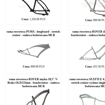
Cena:
1,350.00 PLN
Cena:
999.00 P
rama rowerowa PUMA - longboard - stretch-
rama rowerowa ROVER da
cruiser - stalowa fosforowana MCR
beachcruiser - stalowa fo
Cena:
899.00 PLN
Cena:
455.50 P
rama rowerowa ROVER męska 18,5" V-
rama rowerowa SEATTLE 4.0 
Brake OLD135mm - beachcruiser - stalowa
stretch-cruiser cyclone sing
fosforowana MCR
fosforowana M