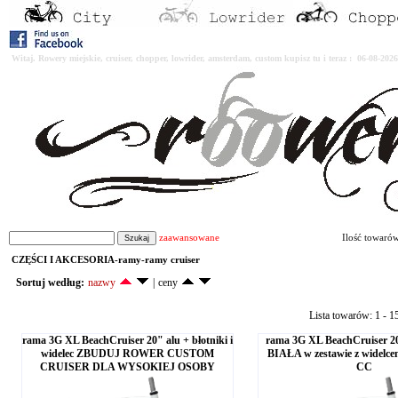
Witaj. Rowery miejskie, cruiser, chopper, lowrider, amsterdam, custom kupisz tu i teraz : 06-08-2
zaawansowane
Ilość towaró
CZĘŚCI I AKCESORIA-ramy-ramy cruiser
Sortuj według:
nazwy
|
ceny
Lista towarów: 1 - 1
rama 3G XL BeachCruiser 20" alu + błotniki i
rama 3G XL BeachCruiser 2
widelec ZBUDUJ ROWER CUSTOM
BIAŁA w zestawie z widelcem
CRUISER DLA WYSOKIEJ OSOBY
CC