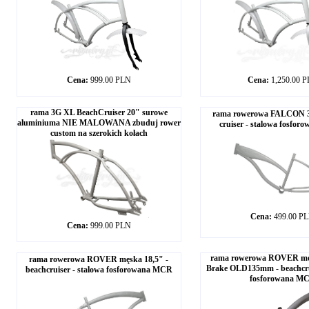
Cena:
999.00 PLN
Cena:
1,250.00 
rama 3G XL BeachCruiser 20" surowe
rama rowerowa FALCON 3
aluminiuma NIE MALOWANA zbuduj rower
cruiser - stalowa fosfo
custom na szerokich kołach
Cena:
499.00 P
Cena:
999.00 PLN
rama rowerowa ROVER męs
rama rowerowa ROVER męska 18,5" -
Brake OLD135mm - beachcrui
beachcruiser - stalowa fosforowana MCR
fosforowana M