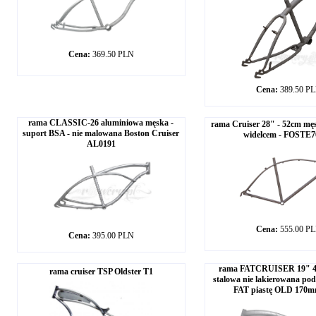
Cena:
369.50 PLN
Cena:
389.50 P
rama CLASSIC-26 aluminiowa męska -
rama Cruiser 28" - 52cm męs
suport BSA - nie malowana Boston Cruiser
widelcem - FOSTE
AL0191
Cena:
555.00 P
Cena:
395.00 PLN
rama FATCRUISER 19" 4
rama cruiser TSP Oldster T1
stalowa nie lakierowana pod
FAT piastę OLD 170