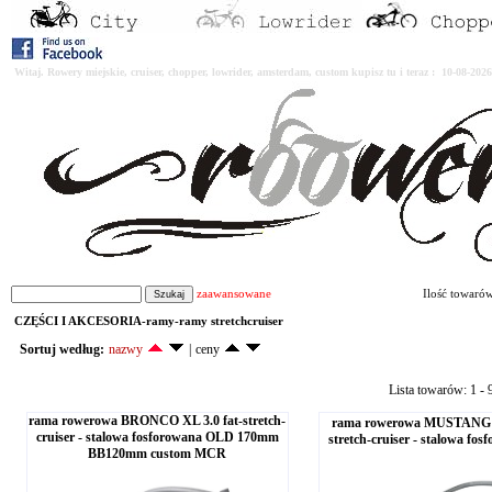
Witaj. Rowery miejskie, cruiser, chopper, lowrider, amsterdam, custom kupisz tu i teraz : 10-08-2
zaawansowane
Ilość towaró
CZĘŚCI I AKCESORIA-ramy-ramy stretchcruiser
Sortuj według:
nazwy
|
ceny
Lista towarów: 1 - 9
rama rowerowa BRONCO XL 3.0 fat-stretch-
rama rowerowa MUSTANG -
cruiser - stalowa fosforowana OLD 170mm
stretch-cruiser - stalowa f
BB120mm custom MCR