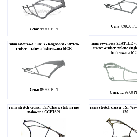
Cena:
899.00 P
Cena:
999.00 PLN
rama rowerowa SEATTLE 4.0 
rama rowerowa PUMA - longboard - stretch-
stretch-cruiser cyclone sing
cruiser - stalowa fosforowana MCR
fosforowana M
Cena:
899.00 PLN
Cena:
1,799.00 
rama stretch-cruiser TSP Classic stalowa nie
rama stretch-cruiser TSP Wa
malowana CCFTSP1
130