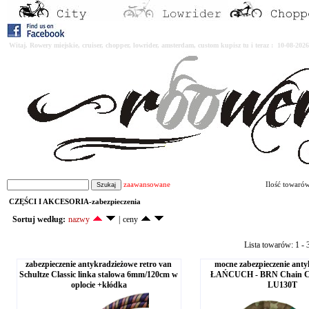
Witaj. Rowery miejskie, cruiser, chopper, lowrider, amsterdam, custom kupisz tu i teraz : 10-08-2
zaawansowane
Ilość towaró
CZĘŚCI I AKCESORIA-zabezpieczenia
Sortuj według:
nazwy
|
ceny
Lista towarów: 1 - 3
zabezpieczenie antykradzieżowe retro van
mocne zabezpieczenie anty
Schultze Classic linka stalowa 6mm/120cm w
ŁAŃCUCH - BRN Chain 
oplocie +kłódka
LU130T