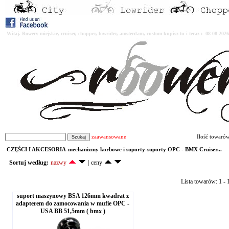
Witaj. Rowery miejskie, cruiser, chopper, lowrider, amsterdam, custom kupisz tu i teraz : 08-08-2
zaawansowane
Ilość towaró
CZĘŚCI I AKCESORIA-mechanizmy korbowe i suporty-suporty OPC - BMX Cruiser...
Sortuj według:
nazwy
|
ceny
Lista towarów: 1 - 1
suport maszynowy BSA 126mm kwadrat z
adapterem do zamocowania w mufie OPC -
USA BB 51,5mm ( bmx )