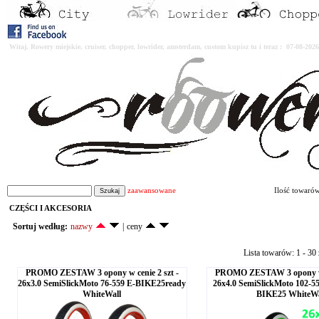
Witaj. Rowery miejskie, cruiser, chopper, lowrider, amsterdam, custom kupisz tu i teraz : 07-08-2
zaawansowane
Ilość towaró
CZĘŚCI I AKCESORIA
Sortuj według:
nazwy
|
ceny
Lista towarów: 1 - 30
PROMO ZESTAW 3 opony w cenie 2 szt -
PROMO ZESTAW 3 opony w c
26x3.0 SemiSlickMoto 76-559 E-BIKE25ready
26x4.0 SemiSlickMoto 102-5
WhiteWall
BIKE25 WhiteWa