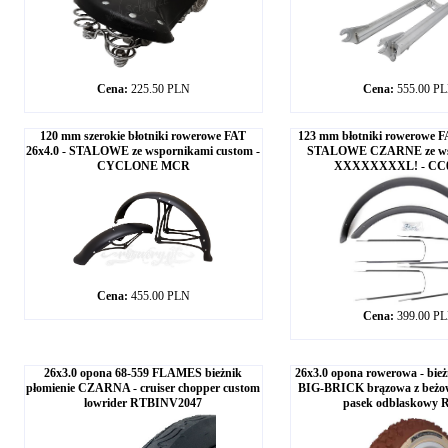
Cena:
225.50 PLN
Cena:
555.00 P
120 mm szerokie błotniki rowerowe FAT
123 mm błotniki rowerowe F
26x4.0 - STALOWE ze wspornikami custom -
STALOWE CZARNE ze wsp
CYCLONE MCR
XXXXXXXXL! - CC0
Cena:
455.00 PLN
Cena:
399.00 P
26x3.0 opona 68-559 FLAMES bieżnik
26x3.0 opona rowerowa - bi
płomienie CZARNA - cruiser chopper custom
BIG-BRICK brązowa z beżo
lowrider RTBINV2047
pasek odblaskowy