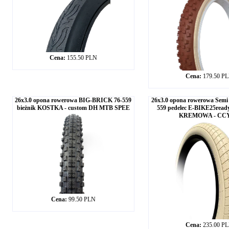
Cena:
155.50 PLN
Cena:
179.50 P
26x3.0 opona rowerowa BIG-BRICK 76-559
26x3.0 opona rowerowa Semi 
bieżnik KOSTKA - custom DH MTB SPEE
559 pedelec E-BIKE25rea
KREMOWA - CCY
Cena:
99.50 PLN
Cena:
235.00 P