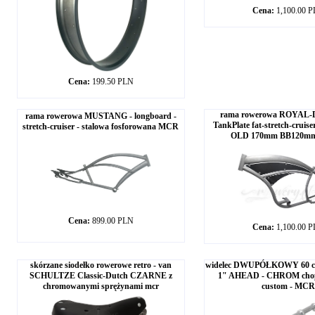
Cena:
1,100.00 
Cena:
199.50 PLN
rama rowerowa ROYAL-
rama rowerowa MUSTANG - longboard -
TankPlate fat-stretch-cruiser
stretch-cruiser - stalowa fosforowana MCR
OLD 170mm BB120mm
Cena:
899.00 PLN
Cena:
1,100.00 
skórzane siodełko rowerowe retro - van
widelec DWUPÓŁKOWY 60 
SCHULTZE Classic-Dutch CZARNE z
1" AHEAD - CHROM chopp
chromowanymi sprężynami mcr
custom - MCR