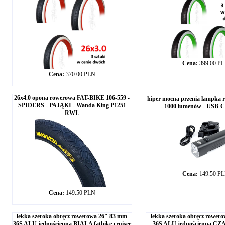
Cena:
399.00 P
Cena:
370.00 PLN
26x4.0 opona rowerowa FAT-BIKE 106-559 -
hiper mocna przenia lampka 
SPIDERS - PAJĄKI - Wanda King P1251
- 1000 lumenów - USB-C
RWL
Cena:
149.50 P
Cena:
149.50 PLN
lekka szeroka obręcz rowerowa 26" 83 mm
lekka szeroka obręcz rower
36S ALU jednościenna BIAŁA fatbike cruiser
36S ALU jednościenna CZ