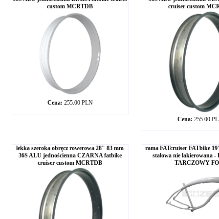
custom MCRTDB
cruiser custom M
Cena:
255.00 PLN
Cena:
255.00 P
lekka szeroka obręcz rowerowa 28" 83 mm
rama FATcruiser FATbike 19
36S ALU jednościenna CZARNA fatbike
stalowa nie lakierowan
cruiser custom MCRTDB
TARCZOWY FO