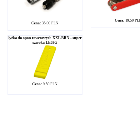
Cena:
19.50 P
Cena:
35.00 PLN
łyżka do opon rowerowych XXL BRN - super
szeroka LE03G
Cena:
9.50 PLN