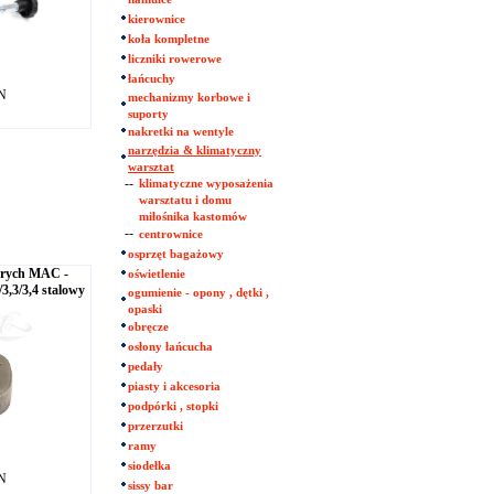
kierownice
koła kompletne
liczniki rowerowe
łańcuchy
LN
mechanizmy korbowe i
suporty
nakretki na wentyle
narzędzia & klimatyczny
warsztat
--
klimatyczne wyposażenia
warsztatu i domu
miłośnika kastomów
--
centrownice
osprzęt bagażowy
zprych MAC -
oświetlenie
3,3/3,4 stalowy
ogumienie - opony , dętki ,
opaski
obręcze
osłony łańcucha
pedały
piasty i akcesoria
podpórki , stopki
przerzutki
ramy
siodełka
LN
sissy bar