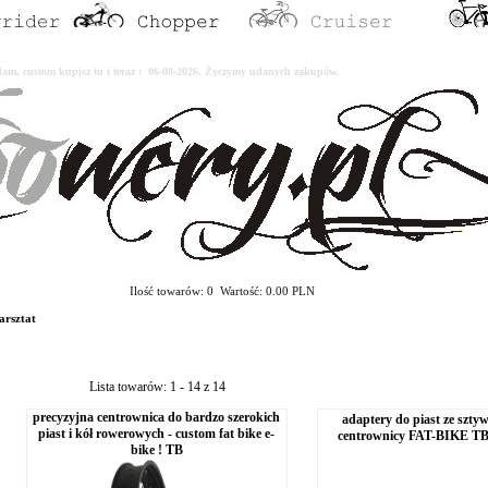
erdam, custom kupisz tu i teraz : 06-08-2026. Życzymy udanych zakupów.
Ilość towarów: 0 Wartość: 0.00 PLN
rsztat
Lista towarów: 1 - 14 z 14
precyzyjna centrownica do bardzo szerokich
adaptery do piast ze sztyw
piast i kół rowerowych - custom fat bike e-
centrownicy FAT-BIKE 
bike ! TB