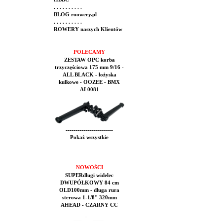
. . . . . . . . . .
BLOG roowery.pl
. . . . . . . . . .
ROWERY naszych Klientów
POLECAMY
ZESTAW OPC korba
trzyczęściowa 175 mm 9/16 -
ALL BLACK - łożyska
kulkowe - OOZEE - BMX
AL0081
------------------------
Pokaż wszystkie
NOWOŚCI
SUPERdługi widelec
DWUPÓŁKOWY 84 cm
OLD100mm - długa rura
sterowa 1-1/8" 320mm
AHEAD - CZARNY CC