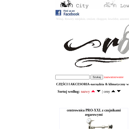
Witaj. Rowery miejskie, cruiser, chopper, lowrider, amst
zaawansowane
CZĘŚCI I AKCESORIA-narzędzia & klimatyczny wa
Sortuj według:
nazwy
|
ceny
centrownica PRO-XXL z czujnikami
zegarowymi