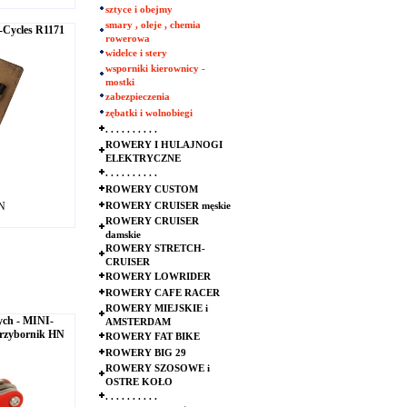
sztyce i obejmy
smary , oleje , chemia
-Cycles R1171
rowerowa
widelce i stery
wsporniki kierownicy -
mostki
zabezpieczenia
zębatki i wolnobiegi
. . . . . . . . . .
ROWERY I HULAJNOGI
ELEKTRYCZNE
. . . . . . . . . .
ROWERY CUSTOM
LN
ROWERY CRUISER męskie
ROWERY CRUISER
damskie
ROWERY STRETCH-
CRUISER
ROWERY LOWRIDER
ROWERY CAFE RACER
ROWERY MIEJSKIE i
ych - MINI-
AMSTERDAM
rzybornik HN
ROWERY FAT BIKE
ROWERY BIG 29
ROWERY SZOSOWE i
OSTRE KOŁO
. . . . . . . . . .