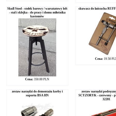
Skull Stool - stołek barowy / warsztatowy loft
skuwacz do łańcucha RUFF
- stal i sklejka - do pracy i domu miłośnika
kastomów
Cena:
19.50 P
Cena:
350.00 PLN
zestaw narzędzi do demontażu korby i
zestaw narzędzi podręczn
suportu BSA HN
SCYZORYK - czerwony - p
32281