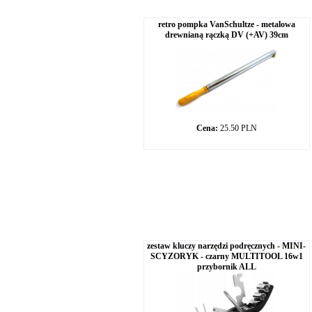
retro pompka VanSchultze - metalowa
drewnianą rączką DV (+AV) 39cm
Cena:
25.50 PLN
zestaw kluczy narzędzi podręcznych - MINI-
SCYZORYK - czarny MULTITOOL 16w1
przybornik ALL