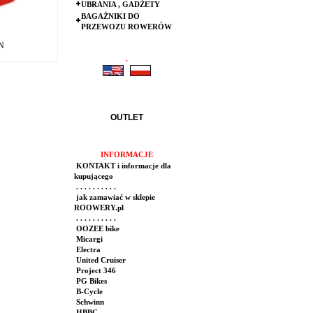
UBRANIA , GADŻETY
BAGAŻNIKI DO
PRZEWOZU ROWERÓW
LN
.
.
OUTLET
INFORMACJE
KONTAKT i informacje dla
kupującego
. . . . . . . . . .
jak zamawiać w sklepie
ROOWERY.pl
. . . . . . . . . .
OOZEE bike
Micargi
Electra
United Cruiser
Project 346
PG Bikes
B-Cycle
Schwinn
HBBC