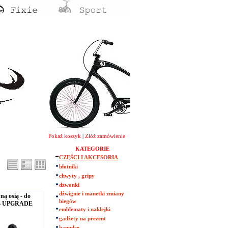
Pokaż koszyk
|
Złóż zamówienie
KATEGORIE
CZĘŚCI I AKCESORIA
błotniki
chwyty , gripy
dzwonki
dźwignie i manetki zmiany
ną osią - do
biegów
TB UPGRADE
emblematy i naklejki
gadżety na prezent
hamulce