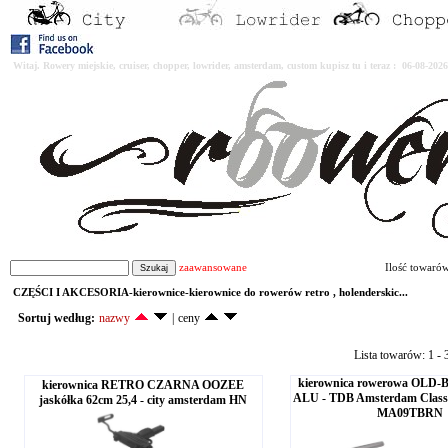
Witaj. Rowery miejskie, cruiser, chopper, lowrider, amsterdam, custom kupisz tu i teraz : 06-08-2
zaawansowane
Ilość towaró
CZĘŚCI I AKCESORIA-kierownice-kierownice do rowerów retro , holenderskic...
Sortuj według:
nazwy
|
ceny
Lista towarów: 1 - 3
kierownica rowerowa OLD-Bi
kierownica RETRO CZARNA OOZEE
ALU - TDB Amsterdam Class
jaskółka 62cm 25,4 - city amsterdam HN
MA09TBRN