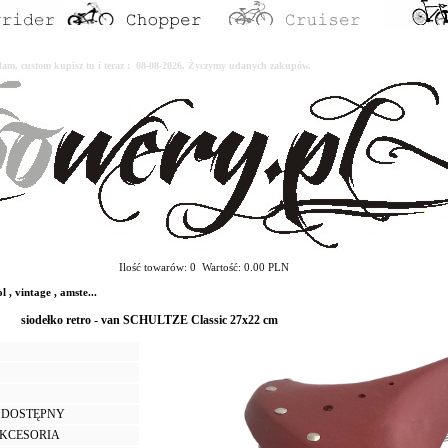
erdam, custom kupisz tu i teraz : 08-08-2026. Życzymy udanych zakupów.
Ilość towarów: 0 Wartość: 0.00 PLN
, vintage , amste...
siodełko retro - van SCHULTZE Classic 27x22 cm
 DOSTĘPNY
AKCESORIA