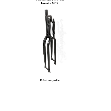
hamulca MCR
------------------------
Pokaż wszystkie