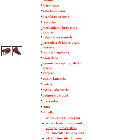
kierownice
koła kompletne
liczniki rowerowe
łańcuchy
mechanizmy korbowe i
suporty
nakretki na wentyle
narzędzia & klimatyczny
warsztat
osprzęt bagażowy
oświetlenie
ogumienie - opony , dętki ,
opaski
obręcze
osłony łańcucha
pedały
piasty i akcesoria
podpórki , stopki
przerzutki
ramy
siodełka
--
siodła cruiser i miejskie
--
sioda classic , old-school ,
vintage , amsterdam
--
20" lowrider banana seat
--
24-26" lowrider / cruiser