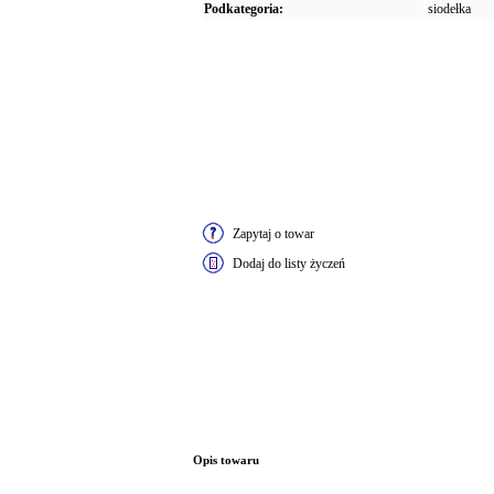
Podkategoria:
siodełka
Zapytaj o towar
Dodaj do listy życzeń
Opis towaru