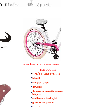
Pokaż koszyk
|
Złóż zamówienie
KATEGORIE
CZĘŚCI I AKCESORIA
błotniki
chwyty , gripy
dzwonki
dźwignie i manetki zmiany
biegów
emblematy i naklejki
gadżety na prezent
hamulce