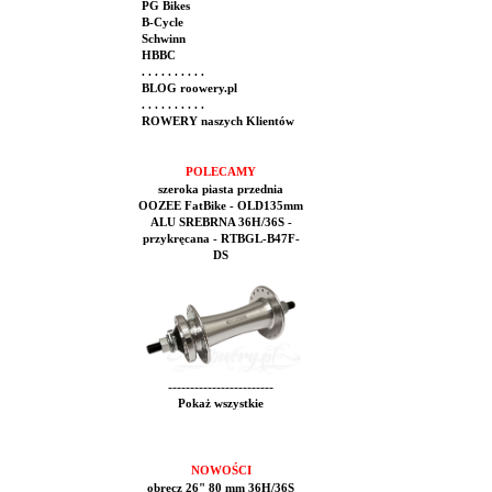
PG Bikes
B-Cycle
Schwinn
HBBC
. . . . . . . . . .
BLOG roowery.pl
. . . . . . . . . .
ROWERY naszych Klientów
POLECAMY
szeroka piasta przednia
OOZEE FatBike - OLD135mm
ALU SREBRNA 36H/36S -
przykręcana - RTBGL-B47F-
DS
------------------------
Pokaż wszystkie
NOWOŚCI
obręcz 26" 80 mm 36H/36S