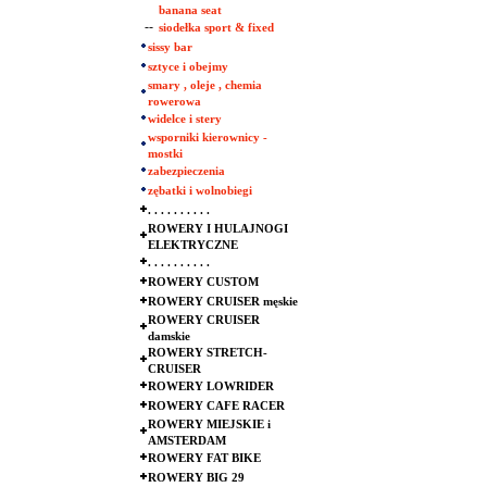
banana seat
--
siodełka sport & fixed
sissy bar
sztyce i obejmy
smary , oleje , chemia
rowerowa
widelce i stery
wsporniki kierownicy -
mostki
zabezpieczenia
zębatki i wolnobiegi
. . . . . . . . . .
ROWERY I HULAJNOGI
ELEKTRYCZNE
. . . . . . . . . .
ROWERY CUSTOM
ROWERY CRUISER męskie
ROWERY CRUISER
damskie
ROWERY STRETCH-
CRUISER
ROWERY LOWRIDER
ROWERY CAFE RACER
ROWERY MIEJSKIE i
AMSTERDAM
ROWERY FAT BIKE
ROWERY BIG 29