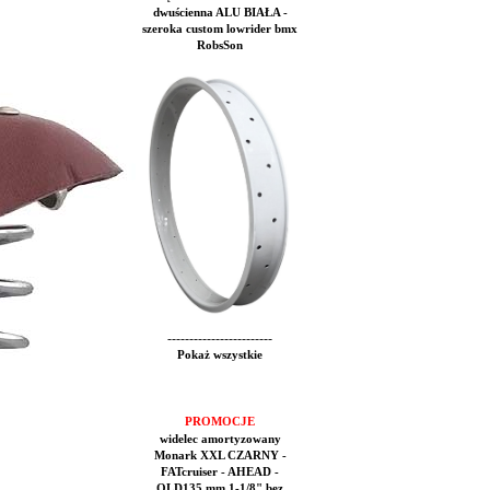
dwuścienna ALU BIAŁA -
szeroka custom lowrider bmx
RobsSon
------------------------
Pokaż wszystkie
PROMOCJE
widelec amortyzowany
Monark XXL CZARNY -
FATcruiser - AHEAD -
OLD135 mm 1-1/8" bez