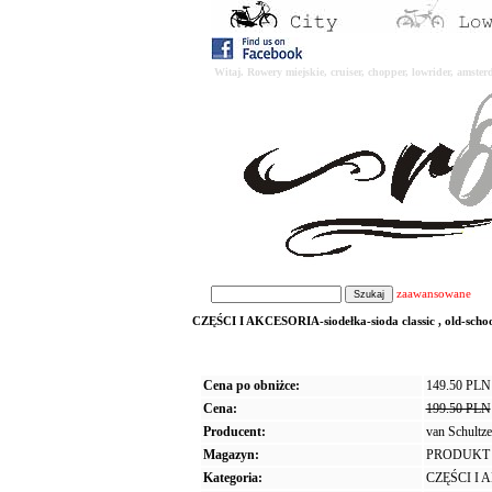
Witaj. Rowery miejskie, cruiser, chopper, lowrider, amst
zaawansowane
CZĘŚCI I AKCESORIA-siodełka-sioda classic , old-school 
Cena po obniżce:
149.50 PLN
Cena:
199.50 PLN
Producent:
van Schultze
Magazyn:
PRODUKT
Kategoria:
CZĘŚCI I 