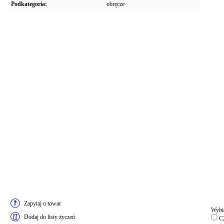
Podkategoria:
obręcze
Zapytaj o towar
Wybie
Dodaj do listy życzeń
C