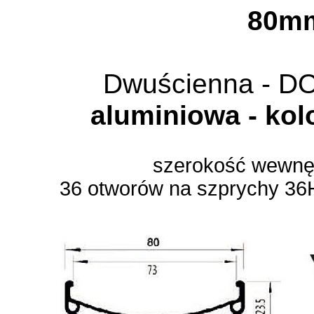
80m
Dwuścienna - 
aluminiowa - kol
szerokość wewn
36 otworów na szprychy 36H