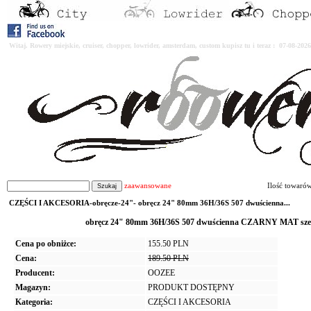
Witaj. Rowery miejskie, cruiser, chopper, lowrider, amsterdam, custom kupisz tu i teraz : 07-08-2
zaawansowane
Ilość towaró
CZĘŚCI I AKCESORIA-obręcze-24"- obręcz 24" 80mm 36H/36S 507 dwuścienna...
obręcz 24" 80mm 36H/36S 507 dwuścienna CZARNY MAT szer
Cena po obniżce:
155.50 PLN
Cena:
189.50 PLN
Producent:
OOZEE
Magazyn:
PRODUKT DOSTĘPNY
Kategoria:
CZĘŚCI I AKCESORIA