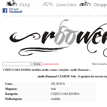
Witaj. Rowery miejskie, cruiser, chopper, lowrider, amsterdam, custom kupisz tu i teraz : 07-08-2
zaawansowane
Ilość towaró
CZĘŚCI I AKCESORIA-siodełka-siodła cruiser i miejskie- siodło Diamond ...
siodło Diamond CZARNE Velo - 6 sprężyn do roweru ty
Cena:
295.50 PLN
Magazyn:
brak
Kategoria:
CZĘŚCI I AKCESORIA
Podkategoria:
siodełka