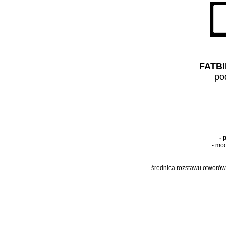
FATBI
po
- 
- mo
- średnica rozstawu otworów