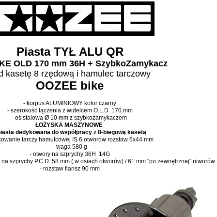
Piasta TYŁ ALU QR
KE OLD 170 mm 36H + SzybkoZamykacz
d kasetę 8 rzędową i hamulec tarczowy
OOZEE bike
- korpus ALUMINIOWY kolor czarny
- szerokość łączenia z widelcem O.L.D. 170 mm
- oś stalowa
Ø 10 mm
z szybkozamykaczem
ŁOŻYSKA MASZYNOWE
piasta dedykowana do współpracy z 8-biegową kasetą
cowanie tarczy hamulcowej IS 6 otworów rozstaw 6x44 mm
- waga 580 g
- otwory na szprychy 36H 14G
 na szprychy P.C.D. 58 mm ( w osiach otworów) / 61 mm "po zewnętrznej" otworów
- rozstaw flansz 90 mm