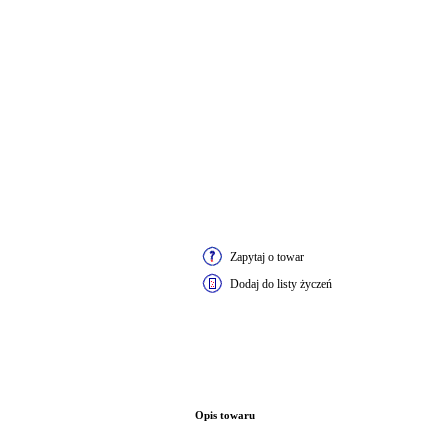
Zapytaj o towar
Dodaj do listy życzeń
Opis towaru