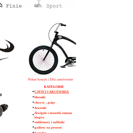
Pokaż koszyk
|
Złóż zamówienie
KATEGORIE
CZĘŚCI I AKCESORIA
0
błotniki
chwyty , gripy
dzwonki
dźwignie i manetki zmiany
biegów
emblematy i naklejki
gadżety na prezent
hamulce