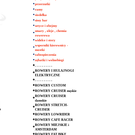
przerzutki
ramy
siodełka
sissy bar
sztyce i obejmy
smary , oleje , chemia
rowerowa
widelce i stery
wsporniki kierownicy -
mostki
zabezpieczenia
zębatki i wolnobiegi
. . . . . . . . . .
ROWERY I HULAJNOGI
ELEKTRYCZNE
. . . . . . . . . .
ROWERY CUSTOM
ROWERY CRUISER męskie
ROWERY CRUISER
damskie
ROWERY STRETCH-
CRUISER
ROWERY LOWRIDER
ROWERY CAFE RACER
ROWERY MIEJSKIE i
AMSTERDAM
ROWERY FAT BIKE