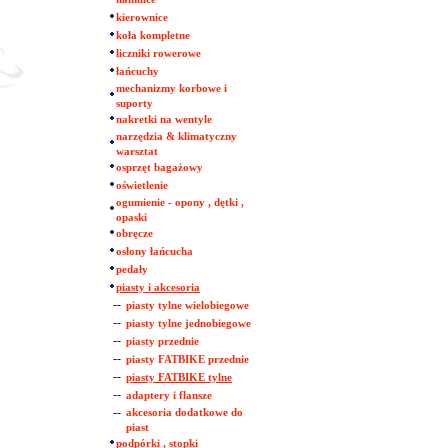
kierownice
koła kompletne
liczniki rowerowe
łańcuchy
mechanizmy korbowe i
suporty
nakretki na wentyle
narzędzia & klimatyczny
warsztat
osprzęt bagażowy
oświetlenie
ogumienie - opony , dętki ,
opaski
obręcze
osłony łańcucha
pedały
piasty i akcesoria
--
piasty tylne wielobiegowe
--
piasty tylne jednobiegowe
--
piasty przednie
--
piasty FATBIKE przednie
--
piasty FATBIKE tylne
--
adaptery i flansze
--
akcesoria dodatkowe do
piast
podpórki , stopki