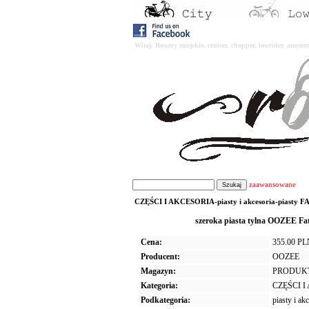
Witaj. Rowery miejskie, cruiser, chopper, lowrider, amst
zaawansowane
CZĘŚCI I AKCESORIA-piasty i akcesoria-piasty FAT
szeroka piasta tylna OOZEE
Cena:
355.00 P
Producent:
OOZEE
Magazyn:
PRODUK
Kategoria:
CZĘŚCI 
Podkategoria:
piasty i ak