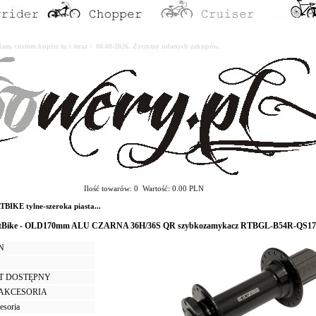
erdam, custom kupisz tu i teraz : 08-08-2026. Życzymy udanych zakupów.
Ilość towarów: 0 Wartość: 0.00 PLN
BIKE tylne-szeroka piasta...
 FatBike - OLD170mm ALU CZARNA 36H/36S QR szybkozamykacz RTBGL-B54R-QS17
LN
T DOSTĘPNY
I AKCESORIA
cesoria