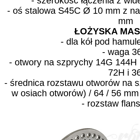
- szerokość łączenia z wi
- oś stalowa S45C Ø 10 mm z nak
mm
ŁOŻYSKA MA
- dla kół pod hamu
- waga 3
- otwory na szprychy
14G
144H 
72H i 3
- średnica rozstawu otworów na s
w osiach otworów) / 64 / 56 mm
- rozstaw fla