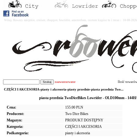
Witaj. Rowery miejskie, cruiser, chopper, lowrider, amsterdam, custom kupisz tu i teraz : 10-08-2
zaawansowane
Ilość towaró
CZĘŚCI I AKCESORIA-piasty i akcesoria-piasty przednie-piasta przednia Two...
piasta przednia TwoDiceBikes Lowrider - OLD100mm - 
Cena:
155.00 PLN
Producent:
Two Dice Bikes
Magazyn:
PRODUKT DOSTĘPNY
Kategoria:
CZĘŚCI I AKCESORIA
Podkategoria:
piasty i akcesoria