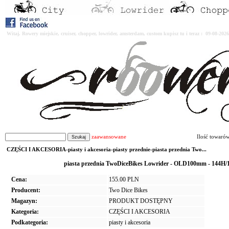
Witaj. Rowery miejskie, cruiser, chopper, lowrider, amsterdam, custom kupisz tu i teraz : 09-08-2
zaawansowane
Ilość towaró
CZĘŚCI I AKCESORIA-piasty i akcesoria-piasty przednie-piasta przednia Two...
piasta przednia TwoDiceBikes Lowrider - OLD100mm - 
Cena:
155.00 PLN
Producent:
Two Dice Bikes
Magazyn:
PRODUKT DOSTĘPNY
Kategoria:
CZĘŚCI I AKCESORIA
Podkategoria:
piasty i akcesoria