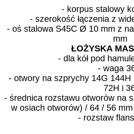
- korpus stalowy 
- szerokość łączenia z wi
- oś stalowa S45C Ø 10 mm z nak
mm
ŁOŻYSKA MA
- dla kół pod hamu
- waga
3
- otwory na szprychy
14G
144H 
72H i 3
- średnica rozstawu otworów na s
w osiach otworów) / 64 / 56 mm
- rozstaw fla