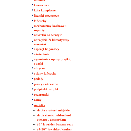
kierownice
koła kompletne
liczniki rowerowe
łańcuchy
mechanizmy korbowe i
suporty
nakretki na wentyle
narzędzia & klimatyczny
warsztat
osprzęt bagażowy
oświetlenie
ogumienie - opony , dętki ,
opaski
obręcze
osłony łańcucha
pedały
piasty i akcesoria
podpórki , stopki
przerzutki
ramy
siodełka
--
siodła cruiser i miejskie
--
sioda classic , old-school ,
vintage , amsterdam
--
20" lowrider banana seat
--
24-26" lowrider / cruiser