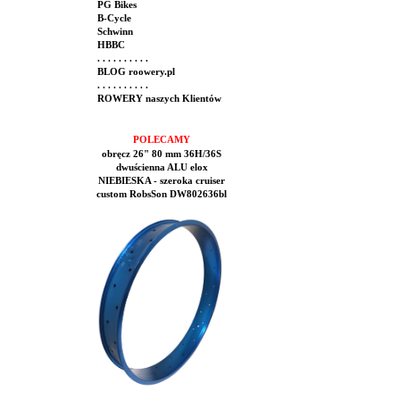
PG Bikes
B-Cycle
Schwinn
HBBC
. . . . . . . . . .
BLOG roowery.pl
. . . . . . . . . .
ROWERY naszych Klientów
POLECAMY
obręcz 26" 80 mm 36H/36S
dwuścienna ALU elox
NIEBIESKA - szeroka cruiser
custom RobsSon DW802636bl