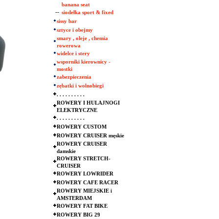
banana seat
--
siodełka sport & fixed
sissy bar
sztyce i obejmy
smary , oleje , chemia
rowerowa
widelce i stery
wsporniki kierownicy -
mostki
zabezpieczenia
zębatki i wolnobiegi
. . . . . . . . . .
ROWERY I HULAJNOGI
ELEKTRYCZNE
. . . . . . . . . .
ROWERY CUSTOM
ROWERY CRUISER męskie
ROWERY CRUISER
damskie
ROWERY STRETCH-
CRUISER
ROWERY LOWRIDER
ROWERY CAFE RACER
ROWERY MIEJSKIE i
AMSTERDAM
ROWERY FAT BIKE
ROWERY BIG 29