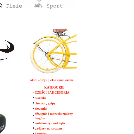
Pokaż koszyk
|
Złóż zamówienie
KATEGORIE
CZĘŚCI I AKCESORIA
błotniki
chwyty , gripy
dzwonki
dźwignie i manetki zmiany
biegów
emblematy i naklejki
gadżety na prezent
hamulce