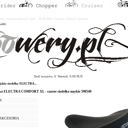
erdam, custom kupisz tu i teraz : 08-08-2026. Życzymy udanych zakupów.
Ilość towarów: 0 Wartość: 0.00 PLN
jskie-siodełko ELECTRA...
łko ELECTRA COMFORT XL - czarne siodełko męskie 598540
LN
I AKCESORIA