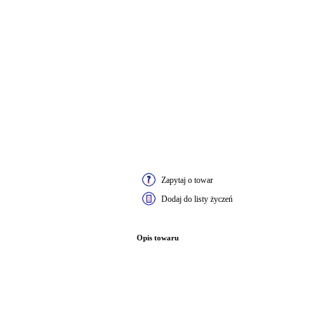
Zapytaj o towar
Dodaj do listy życzeń
Opis towaru