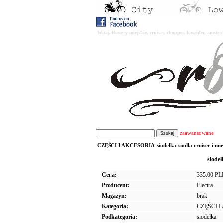
Witaj. Rowery miejskie, cruiser, chopper, lowrider, amst
zaawansowane
CZĘŚCI I AKCESORIA-siodełka-siodła cruiser i mie
siode
Cena:
335.00 P
Producent:
Electra
Magazyn:
brak
Kategoria:
CZĘŚCI 
Podkategoria:
siodełka