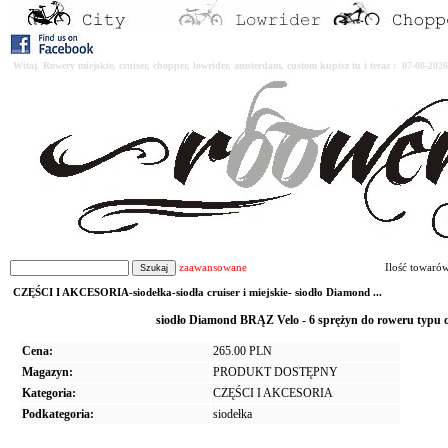
Witaj. Rowery miejskie, cruiser, chopper, lowrider, amsterdam, custom kupisz tu i teraz : 07-08-2
zaawansowane
Ilość towaró
CZĘŚCI I AKCESORIA-siodełka-siodła cruiser i miejskie- siodło Diamond ...
siodło Diamond BRĄZ Velo - 6 sprężyn do roweru typu
Cena:
265.00 PLN
Magazyn:
PRODUKT DOSTĘPNY
Kategoria:
CZĘŚCI I AKCESORIA
Podkategoria:
siodełka