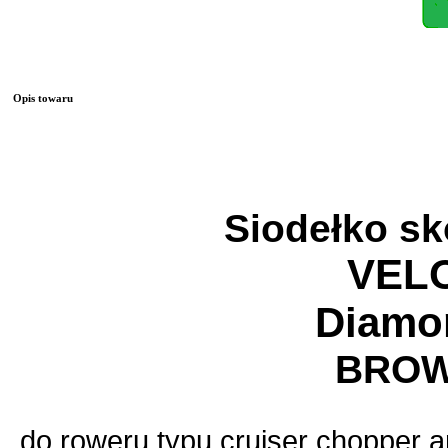
Opis towaru
Siodełko s
VEL
Diamo
BRO
do roweru typu cruiser chopper 