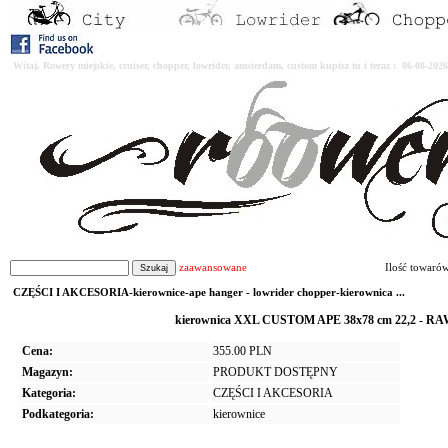
Witaj. Rowery miejskie, cruiser, chopper, lowrider, amsterdam, custom kupisz tu i teraz : 06-08-2
zaawansowane
Ilość towaró
CZĘŚCI I AKCESORIA-kierownice-ape hanger - lowrider chopper-kierownica ...
kierownica XXL CUSTOM APE 38x78 cm 22,2 - RAW
Cena:
355.00 PLN
Magazyn:
PRODUKT DOSTĘPNY
Kategoria:
CZĘŚCI I AKCESORIA
Podkategoria:
kierownice