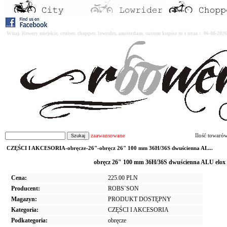
Witaj. Rowery miejskie, cruiser, chopper, lowrider, amsterdam, custom kupisz tu i teraz : 06-08-2
zaawansowane
Ilość towaró
CZĘŚCI I AKCESORIA-obręcze-26"-obręcz 26" 100 mm 36H/36S dwuścienna AL...
obręcz 26" 100 mm 36H/36S dwuścienna ALU elo
Cena:
225.00 PLN
Producent:
ROBS`SON
Magazyn:
PRODUKT DOSTĘPNY
Kategoria:
CZĘŚCI I AKCESORIA
Podkategoria:
obręcze