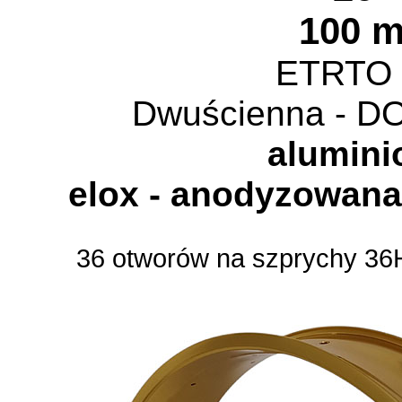
100 
ETRTO 
Dwuścienna - 
alumin
elox - anodyzowan
36 otworów na szprychy 36H