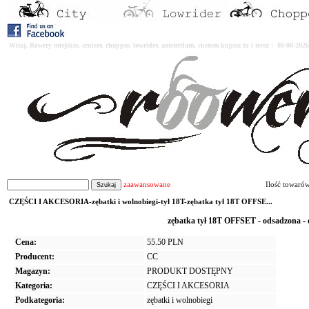
Witaj. Rowery miejskie, cruiser, chopper, lowrider, amsterdam, custom kupisz tu i teraz : 08-08-2
zaawansowane
Ilość towaró
CZĘŚCI I AKCESORIA-zębatki i wolnobiegi-tył 18T-zębatka tył 18T OFFSE...
zębatka tył 18T OFFSET - odsadzona -
Cena:
55.50 PLN
Producent:
CC
Magazyn:
PRODUKT DOSTĘPNY
Kategoria:
CZĘŚCI I AKCESORIA
Podkategoria:
zębatki i wolnobiegi