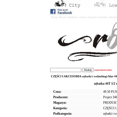
Witaj. Rowery miejskie, cruiser, chopper, lowrider, amst
zaawansowane
CZĘŚCI I AKCESORIA-zębatki i wolnobiegi-blat 44T-
zębatka 44T 1/2
Cena:
49.50 PLN
Producent:
Project 34
Magazyn:
PRODUK
Kategoria:
CZĘŚCI 
Podkategoria:
zębatki i w