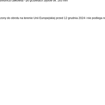
średnica całkowita - po grzbietach zębów ok. 183 mm
dzony do obrotu na terenie Unii Europejskiej przed 12 grudnia 2024 i nie podlega