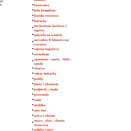
kierownice
koła kompletne
liczniki rowerowe
łańcuchy
mechanizmy korbowe i
suporty
nakretki na wentyle
narzędzia & klimatyczny
warsztat
osprzęt bagażowy
oświetlenie
ogumienie - opony , dętki ,
opaski
obręcze
osłony łańcucha
pedały
piasty i akcesoria
podpórki , stopki
przerzutki
ramy
siodełka
sissy bar
sztyce i obejmy
smary , oleje , chemia
rowerowa
widelce i stery