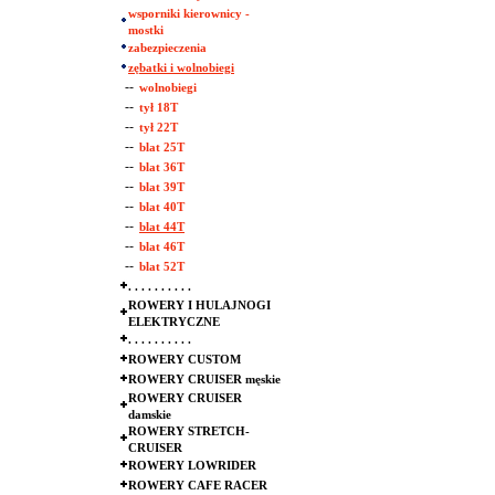
wsporniki kierownicy -
mostki
zabezpieczenia
zębatki i wolnobiegi
--
wolnobiegi
--
tył 18T
--
tył 22T
--
blat 25T
--
blat 36T
--
blat 39T
--
blat 40T
--
blat 44T
--
blat 46T
--
blat 52T
. . . . . . . . . .
ROWERY I HULAJNOGI
ELEKTRYCZNE
. . . . . . . . . .
ROWERY CUSTOM
ROWERY CRUISER męskie
ROWERY CRUISER
damskie
ROWERY STRETCH-
CRUISER
ROWERY LOWRIDER
ROWERY CAFE RACER