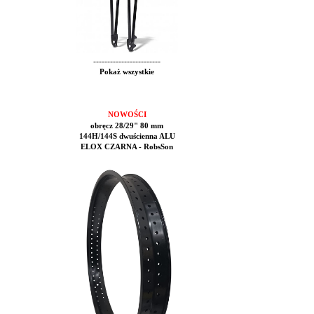
------------------------
Pokaż wszystkie
NOWOŚCI
obręcz 28/29" 80 mm
144H/144S dwuścienna ALU
ELOX CZARNA - RobsSon