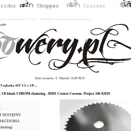
erdam, custom kupisz tu i teraz : 10-08-2026. Życzymy udanych zakupów.
Ilość towarów: 0 Wartość: 0.00 PLN
zębatka 44T 1/2 x 1/8 ...
 x 1/8 blank CHROM chainring - BMX Cruiser Custom- Project 346 92029
6
T DOSTĘPNY
I AKCESORIA
olnobiegi