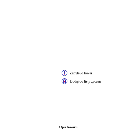
Zapytaj o towar
Dodaj do listy życzeń
Opis towaru