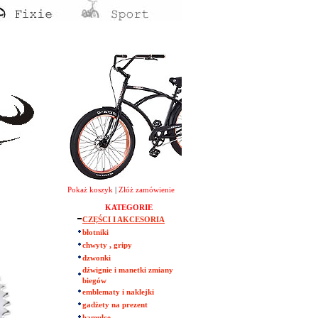
Pokaż koszyk
|
Złóż zamówienie
KATEGORIE
CZĘŚCI I AKCESORIA
błotniki
chwyty , gripy
dzwonki
dźwignie i manetki zmiany
biegów
emblematy i naklejki
gadżety na prezent
hamulce