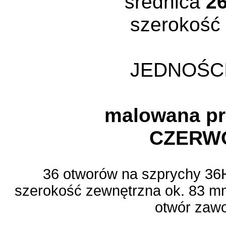
średnica
2
szerokość
JEDNOŚC
malowana p
CZERW
36 otworów na szprychy 36H
szerokość zewnętrzna ok. 83 m
otwór zawo
.