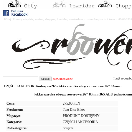
Witaj. Rowery miejskie, cruiser, chopper, lowrider, amsterdam, custom kupisz tu i teraz : 09-08-2
zaawansowane
Ilość towaró
CZĘŚCI I AKCESORIA-obręcze-26"- lekka szeroka obręcz rowerowa 26" 83mm...
lekka szeroka obręcz rowerowa 26" 83mm 36S ALU jedności
Cena:
275.00 PLN
Producent:
Two Dice Bikes
Magazyn:
PRODUKT DOSTĘPNY
Kategoria:
CZĘŚCI I AKCESORIA
Podkategoria:
obręcze