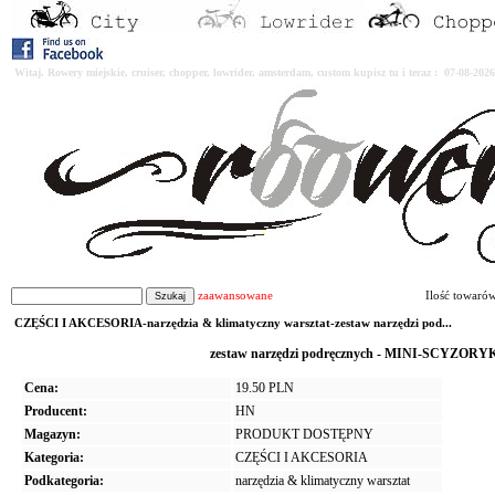
Witaj. Rowery miejskie, cruiser, chopper, lowrider, amsterdam, custom kupisz tu i teraz : 07-08-2
zaawansowane
Ilość towaró
CZĘŚCI I AKCESORIA-narzędzia & klimatyczny warsztat-zestaw narzędzi pod...
zestaw narzędzi podręcznych - MINI-SCYZORYK 
Cena:
19.50 PLN
Producent:
HN
Magazyn:
PRODUKT DOSTĘPNY
Kategoria:
CZĘŚCI I AKCESORIA
Podkategoria:
narzędzia & klimatyczny warsztat