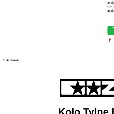
nyple
CZ
nyple
Opis towaru
Koło Tylne