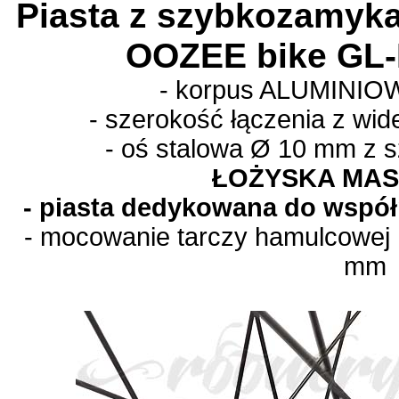
Piasta z szybkozamy
OOZEE bike
GL-
- korpus ALUMINIOW
- szerokość łączenia z wi
- oś stalowa
Ø 10 mm z 
ŁOŻYSKA MA
- piasta dedykowana do współ
- mocowanie tarczy hamulcowej 
mm