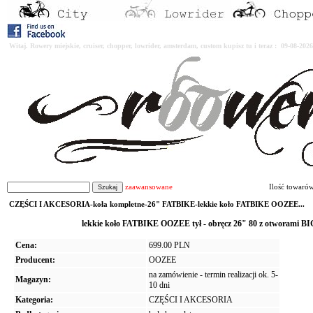
Witaj. Rowery miejskie, cruiser, chopper, lowrider, amsterdam, custom kupisz tu i teraz : 09-08-2
zaawansowane
Ilość towaró
CZĘŚCI I AKCESORIA-koła kompletne-26" FATBIKE-lekkie koło FATBIKE OOZEE...
lekkie koło FATBIKE OOZEE tył - obręcz 26" 80 z otworami
Cena:
699.00 PLN
Producent:
OOZEE
na zamówienie - termin realizacji ok. 5-
Magazyn:
10 dni
Kategoria:
CZĘŚCI I AKCESORIA