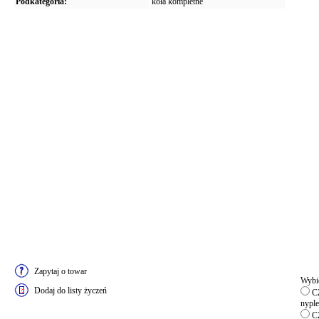
Podkategoria:
koła kompletne
Zapytaj o towar
Wybie
Dodaj do listy życzeń
CZ
nyple
CZ