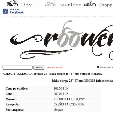
Witaj. Rowery miejskie, cruiser, chopper, lowrider, amsterdam, custom kupisz tu i teraz : 08-08-2
zaawansowane
Ilość towaró
CZĘŚCI I AKCESORIA-obręcze-28"-lekka obręcz 28" 67 mm 36H/36S jedności...
lekka obręcz 28" 67 mm 36H/36S jednoście
Cena po obniżce:
169.50 PLN
Cena:
269.00 PLN
Magazyn:
PRODUKT DOSTĘPNY
Kategoria:
CZĘŚCI I AKCESORIA
Podkategoria:
obręcze