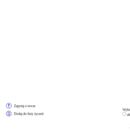
Zapytaj o towar
Wybie
Dodaj do listy życzeń
al