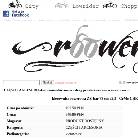
Witaj. Rowery miejskie, cruiser, chopper, lowrider, amsterdam, custom kupisz tu i teraz : 09-08-2
zaawansowane
Ilość towaró
CZĘŚCI I AKCESORIA-kierownice-kierownice drag proste-kierownica rowerowa ...
kierownica rowerowa ZZ-bar 78 cm 22,2 - CrM
Cena po obniżce:
195.50 PLN
Cena:
249.00 PLN
Magazyn:
PRODUKT DOSTĘPNY
Kategoria:
CZĘŚCI I AKCESORIA
Podkategoria:
kierownice