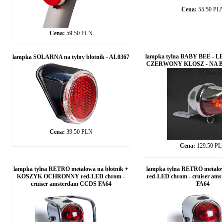
Cena:
55.50 PL
Cena:
59.50 PLN
lampka tylna BABY BEE - 
lampka SOLARNA na tylny błotnik - AL0367
CZERWONY KLOSZ - NA B
Cena:
39.50 PLN
Cena:
129.50 P
lampka tylna RETRO metalowa na błotnik +
lampka tylna RETRO metalow
KOSZYK OCHRONNY red-LED chrom -
red-LED chrom - cruiser am
cruiser amsterdam CCDS FA64
FA64