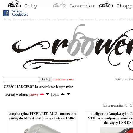
Witaj. Rowery miejskie, cruiser, chopper, lowrider, amsterdam, custom kupisz tu i teraz : 07-08-2
zaawansowane
Ilość towaró
CZĘŚCI I AKCESORIA-oświetlenie-lampy tylne
Sortuj według:
nazwy
|
ceny
Lista towarów: 1 - 1
lampka tylna PIXEL LED ALU - mocowana
inteligentna lampka tylna 
śrubą do błotnika lub ramy - baterie FA04S
STOP wodoodporna mocowana
do sztycy USB DS