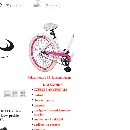
Pokaż koszyk
|
Złóż zamówienie
KATEGORIE
CZĘŚCI I AKCESORIA
błotniki
chwyty , gripy
dzwonki
dźwignie i manetki zmiany
OOZEE - 1/2 -
biegów
ow-profile
AL
emblematy i naklejki
gadżety na prezent
hamulce