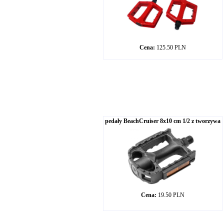
Cena:
125.50 PLN
pedały BeachCruiser 8x10 cm 1/2 z tworzywa
Cena:
19.50 PLN