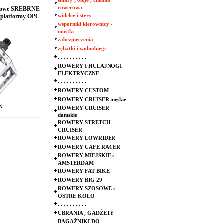
smary , oleje , chemia
rowerowa
niowe SREBRNE
 platformy OPC
widelce i stery
wsporniki kierownicy -
mostki
zabezpieczenia
zębatki i wolnobiegi
. . . . . . . . . .
ROWERY I HULAJNOGI
ELEKTRYCZNE
. . . . . . . . . .
ROWERY CUSTOM
ROWERY CRUISER męskie
LN
ROWERY CRUISER
damskie
ROWERY STRETCH-
CRUISER
ROWERY LOWRIDER
ROWERY CAFE RACER
ROWERY MIEJSKIE i
AMSTERDAM
ROWERY FAT BIKE
ROWERY BIG 29
ROWERY SZOSOWE i
OSTRE KOŁO
. . . . . . . . . .
UBRANIA , GADŻETY
BAGAŻNIKI DO