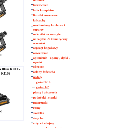
kierownice
koła kompletne
liczniki rowerowe
łańcuchy
mechanizmy korbowe i
suporty
nakretki na wentyle
narzędzia & klimatyczny
warsztat
osprzęt bagażowy
oświetlenie
LN
ogumienie - opony , dętki ,
opaski
obręcze
2x10cm RUFF-
osłony łańcucha
2 R1169
pedały
--
gwint 9/16
--
gwint 1/2
piasty i akcesoria
podpórki , stopki
przerzutki
ramy
LN
siodełka
sissy bar
sztyce i obejmy