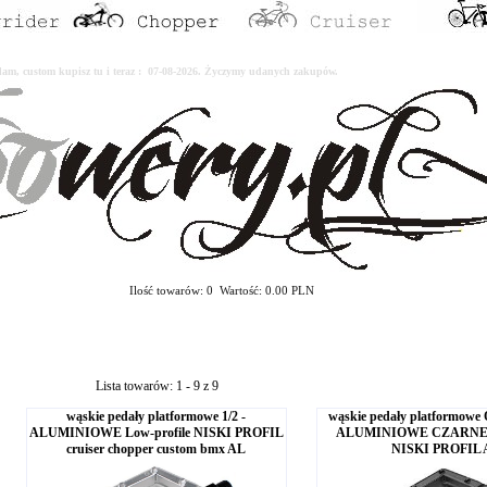
erdam, custom kupisz tu i teraz : 07-08-2026. Życzymy udanych zakupów.
Ilość towarów: 0 Wartość: 0.00 PLN
Lista towarów: 1 - 9 z 9
wąskie pedały platformowe 1/2 -
wąskie pedały platformowe 
ALUMINIOWE Low-profile NISKI PROFIL
ALUMINIOWE CZARNE L
cruiser chopper custom bmx AL
NISKI PROFIL 