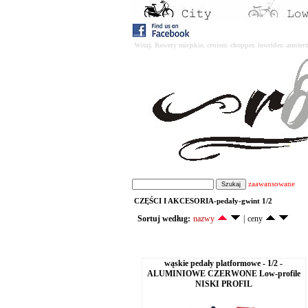
Witaj. Rowery miejskie, cruiser, chopper, lowrider, amst
zaawansowane
CZĘŚCI I AKCESORIA-pedały-gwint 1/2
Sortuj według:
nazwy
|
ceny
wąskie pedały platformowe - 1/2 -
ALUMINIOWE CZERWONE Low-profile
NISKI PROFIL