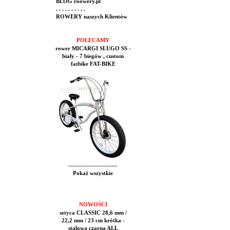
BLOG roowery.pl
. . . . . . . . . .
ROWERY naszych Klientów
POLECAMY
rower MICARGI SLUGO SS -
biały - 7 biegów , custom
fatbike FAT-BIKE
------------------------
Pokaż wszystkie
NOWOŚCI
sztyca CLASSIC 28,6 mm /
22,2 mm / 23 cm krótka -
stalowa czarna ALL