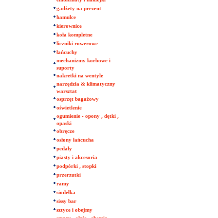
gadżety na prezent
hamulce
kierownice
koła kompletne
liczniki rowerowe
łańcuchy
mechanizmy korbowe i
suporty
nakretki na wentyle
narzędzia & klimatyczny
warsztat
osprzęt bagażowy
oświetlenie
ogumienie - opony , dętki ,
opaski
obręcze
osłony łańcucha
pedały
piasty i akcesoria
podpórki , stopki
przerzutki
ramy
siodełka
sissy bar
sztyce i obejmy