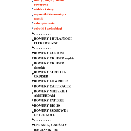
smary , oleje , chemia
rowerowa
widelce i stery
wsporniki kierownicy -
mostki
zabezpieczenia
zębatki i wolnobiegi
. . . . . . . . . .
ROWERY I HULAJNOGI
ELEKTRYCZNE
. . . . . . . . . .
ROWERY CUSTOM
ROWERY CRUISER męskie
ROWERY CRUISER
damskie
ROWERY STRETCH-
CRUISER
ROWERY LOWRIDER
ROWERY CAFE RACER
ROWERY MIEJSKIE i
AMSTERDAM
ROWERY FAT BIKE
ROWERY BIG 29
ROWERY SZOSOWE i
OSTRE KOŁO
. . . . . . . . . .
UBRANIA , GADŻETY
BAGAŻNIKI DO