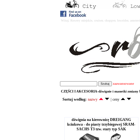
Witaj. Rowery miejskie, cruiser, chopper, lowrider, amst
zaawansowane
CZĘŚCI I AKCESORIA-dźwignie i manetki zmiany b
Sortuj według:
nazwy
|
ceny
dźwignia na kierownicę DREIGANG
kciukowa - do piasty trzybiegowej SRAM-
SACHS T3 tzw. stary typ SAK