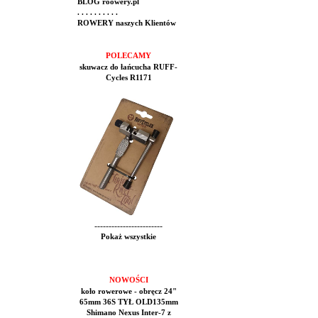
BLOG roowery.pl
. . . . . . . . . .
ROWERY naszych Klientów
POLECAMY
skuwacz do łańcucha RUFF-
Cycles R1171
------------------------
Pokaż wszystkie
NOWOŚCI
koło rowerowe - obręcz 24"
65mm 36S TYŁ OLD135mm
Shimano Nexus Inter-7 z