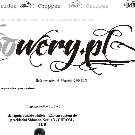
erdam, custom kupisz tu i teraz : 07-08-2026. Życzymy udanych zakupów.
Ilość towarów: 0 Wartość: 0.00 PLN
iegów-dżwignie custom
Lista towarów: 1 - 2 z 2
dźwignia Suicide Shifter - 12,5 cm custom do
przekładni Shimano Nexus 3 - CHROM -
TDB