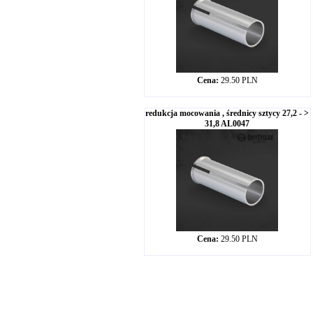
Cena:
29.50 PLN
redukcja mocowania , średnicy sztycy 27,2 - >
31,8 AL0047
Cena:
29.50 PLN