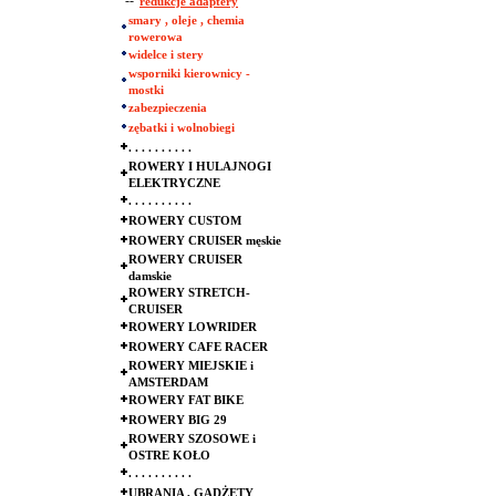
--
redukcje adaptery
smary , oleje , chemia
rowerowa
widelce i stery
wsporniki kierownicy -
mostki
zabezpieczenia
zębatki i wolnobiegi
. . . . . . . . . .
ROWERY I HULAJNOGI
ELEKTRYCZNE
. . . . . . . . . .
ROWERY CUSTOM
ROWERY CRUISER męskie
ROWERY CRUISER
damskie
ROWERY STRETCH-
CRUISER
ROWERY LOWRIDER
ROWERY CAFE RACER
ROWERY MIEJSKIE i
AMSTERDAM
ROWERY FAT BIKE
ROWERY BIG 29
ROWERY SZOSOWE i
OSTRE KOŁO
. . . . . . . . . .
UBRANIA , GADŻETY