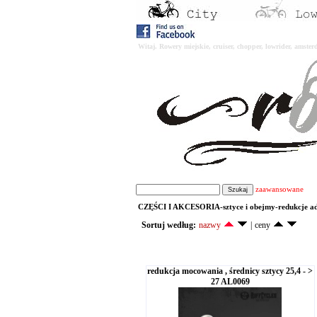
Witaj. Rowery miejskie, cruiser, chopper, lowrider, amst
zaawansowane
CZĘŚCI I AKCESORIA-sztyce i obejmy-redukcje a
Sortuj według:
nazwy
|
ceny
redukcja mocowania , średnicy sztycy 25,4 - >
27 AL0069