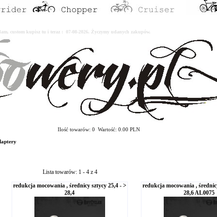
erdam, custom kupisz tu i teraz : 07-08-2026. Życzymy udanych zakupów.
Ilość towarów: 0 Wartość: 0.00 PLN
daptery
Lista towarów: 1 - 4 z 4
redukcja mocowania , średnicy sztycy 25,4 - >
redukcja mocowania , średnicy
28,4
28,6 AL0075