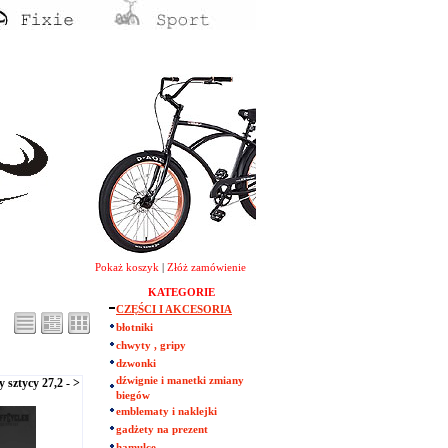
Pokaż koszyk
|
Złóż zamówienie
KATEGORIE
CZĘŚCI I AKCESORIA
błotniki
chwyty , gripy
dzwonki
dźwignie i manetki zmiany
 sztycy 27,2 - >
biegów
emblematy i naklejki
gadżety na prezent
hamulce