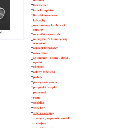
kierownice
koła kompletne
liczniki rowerowe
łańcuchy
mechanizmy korbowe i
suporty
LN
nakretki na wentyle
narzędzia & klimatyczny
warsztat
osprzęt bagażowy
oświetlenie
ogumienie - opony , dętki ,
opaski
obręcze
osłony łańcucha
pedały
piasty i akcesoria
podpórki , stopki
przerzutki
ramy
siodełka
sissy bar
sztyce i obejmy
--
sztyce , wsporniki siodeł
--
obejmy