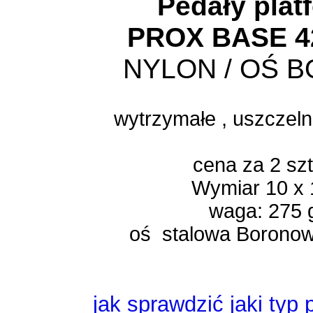
Pedały
plat
PROX BASE 4
NYLON / OŚ 
wytrzymałe ,
uszczeln
cena za 2 sz
Wymiar 10 x 
waga: 275 
oś stalowa Boronow
jak sprawdzić jaki typ