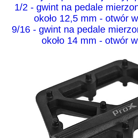
1/2 - gwint na pedale mierzo
około 12,5 mm - otwór w
9/16 - gwint na pedale mierz
około 14 mm - otwór w