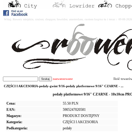
Witaj. Rowery miejskie, cruiser, chopper, lowrider, amsterdam, custom kupisz tu i teraz : 09-08-2
zaawansowane
Ilość towaró
CZĘŚCI I AKCESORIA-pedały-gwint 9/16-pedały platformowe 9/16" CZARNE - ...
pedały platformowe 9/16" CZARNE - 10x10cm PRO
Cena:
55.50 PLN
EAN:
5905247020581
Magazyn:
PRODUKT DOSTĘPNY
Kategoria:
CZĘŚCI I AKCESORIA
Podkategoria:
pedały