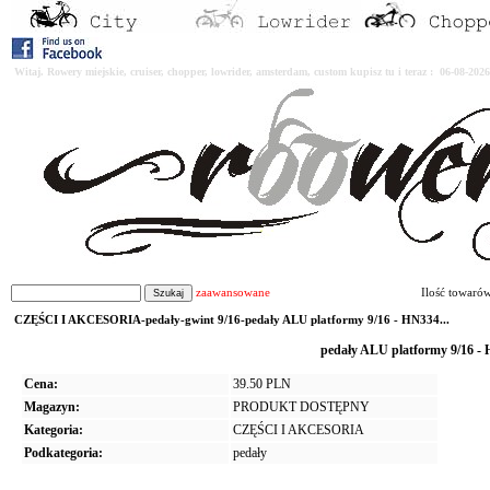
Witaj. Rowery miejskie, cruiser, chopper, lowrider, amsterdam, custom kupisz tu i teraz : 06-08-2
zaawansowane
Ilość towaró
CZĘŚCI I AKCESORIA-pedały-gwint 9/16-pedały ALU platformy 9/16 - HN334...
pedały ALU platformy 9/16 -
Cena:
39.50 PLN
Magazyn:
PRODUKT DOSTĘPNY
Kategoria:
CZĘŚCI I AKCESORIA
Podkategoria:
pedały