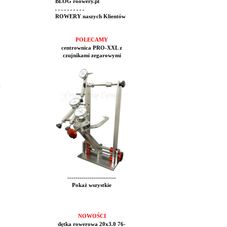
BLOG roowery.pl
. . . . . . . . . .
ROWERY naszych Klientów
POLECAMY
centrownica PRO-XXL z
czujnikami zegarowymi
------------------------
Pokaż wszystkie
NOWOŚCI
dętka rowerowa 20x3.0 76-