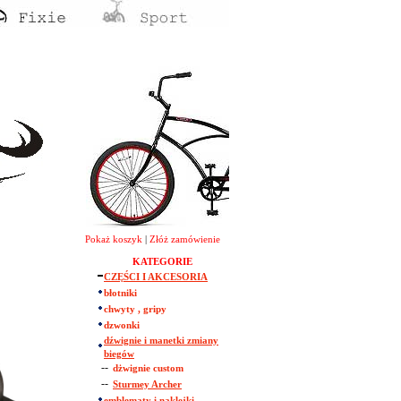
Pokaż koszyk
|
Złóż zamówienie
KATEGORIE
CZĘŚCI I AKCESORIA
błotniki
chwyty , gripy
dzwonki
dźwignie i manetki zmiany
biegów
--
dżwignie custom
--
Sturmey Archer
emblematy i naklejki