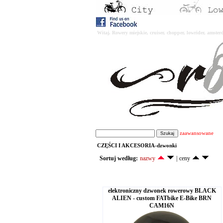
Witaj. Rowery miejskie, cruiser, chopper, lowrider, amst
zaawansowane
CZĘŚCI I AKCESORIA-dzwonki
Sortuj według:
nazwy
|
ceny
elektroniczny dzwonek rowerowy BLACK
ALIEN - custom FATbike E-Bike BRN
CAM16N