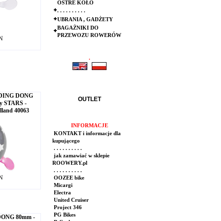
OSTRE KOŁO
. . . . . . . . . .
UBRANIA , GADŻETY
BAGAŻNIKI DO
PRZEWOZU ROWERÓW
LN
.
.
- DING DONG
OUTLET
y STARS -
lland 40063
INFORMACJE
KONTAKT i informacje dla
kupującego
. . . . . . . . . .
jak zamawiać w sklepie
ROOWERY.pl
. . . . . . . . . .
LN
OOZEE bike
Micargi
Electra
United Cruiser
Project 346
PG Bikes
DONG 80mm -