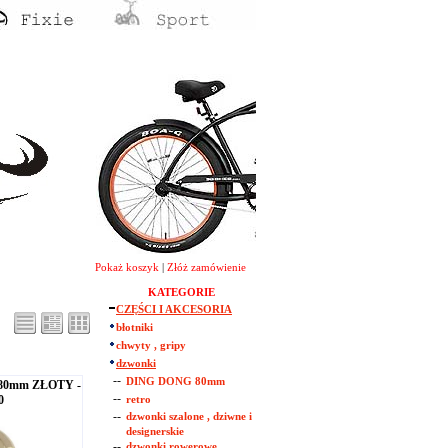
Pokaż koszyk
|
Złóż zamówienie
KATEGORIE
CZĘŚCI I AKCESORIA
błotniki
chwyty , gripy
dzwonki
--
DING DONG 80mm
80mm ZŁOTY -
--
0
retro
--
dzwonki szalone , dziwne i
designerskie
--
dzwonki rowerowe