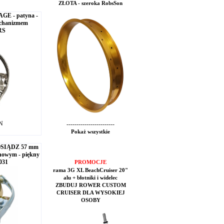
ZŁOTA - szeroka RobsSon
AGE - patyna -
echanizmem
RS
LN
------------------------
Pokaż wszystkie
OSIĄDZ 57 mm
nowym - piękny
031
PROMOCJE
rama 3G XL BeachCruiser 20"
alu + błotniki i widelec
ZBUDUJ ROWER CUSTOM
CRUISER DLA WYSOKIEJ
OSOBY