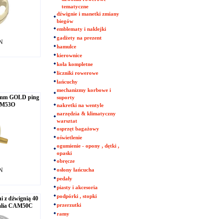
tematyczne
dźwignie i manetki zmiany
biegów
emblematy i naklejki
gadżety na prezent
LN
hamulce
kierownice
koła kompletne
liczniki rowerowe
łańcuchy
mechanizmy korbowe i
mm GOLD ping
suporty
CAM53O
nakretki na wentyle
narzędzia & klimatyczny
warsztat
osprzęt bagażowy
oświetlenie
ogumienie - opony , dętki ,
opaski
obręcze
LN
osłony łańcucha
pedały
piasty i akcesoria
podpórki , stopki
z dźwignią 40
alia CAM50C
przerzutki
ramy