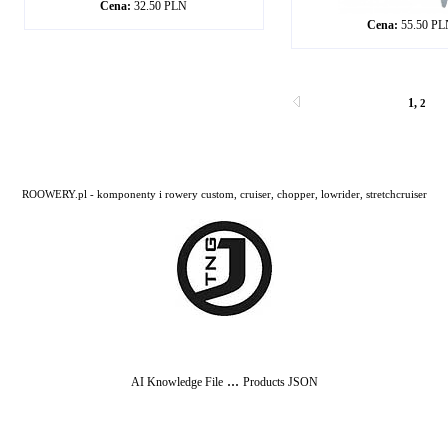
Cena:
32.50 PLN
Cena:
55.50 P
1
,
2
ROOWERY.pl - komponenty i rowery custom, cruiser, chopper, lowrider, stretchcruiser
...
AI Knowledge File
Products JSON