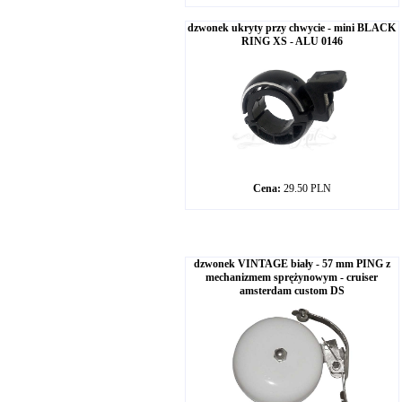
dzwonek ukryty przy chwycie - mini BLACK
RING XS - ALU 0146
Cena:
29.50 PLN
dzwonek VINTAGE biały - 57 mm PING z
mechanizmem sprężynowym - cruiser
amsterdam custom DS