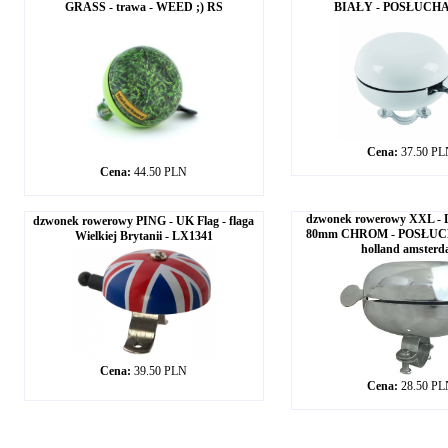
GRASS - trawa - WEED ;) RS
BIAŁY - POSŁUCHAJ
Cena:
37.50 P
Cena:
44.50 PLN
dzwonek rowerowy XXL 
dzwonek rowerowy PING - UK Flag - flaga
80mm CHROM - POSŁUCHA
Wielkiej Brytanii - LX1341
holland amster
Cena:
39.50 PLN
Cena:
28.50 P