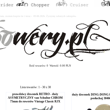
erdam, custom kupisz tu i teraz : 09-08-2026. Życzymy udanych zakupów.
Ilość towarów: 0 Wartość: 0.00 PLN
Lista towarów: 1 - 30 z 38
prawdziwy dzwonek RETRO - duży
duży dzwonek DING-DONG 
ASYMETRYCZNY van Schultze CHROM
posłuchaj 3046
75mm do rowerów Vintage Classic RJX