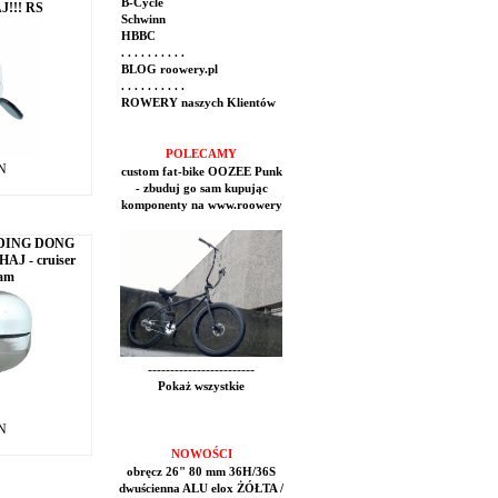
B-Cycle
!!! RS
Schwinn
HBBC
. . . . . . . . . .
BLOG roowery.pl
. . . . . . . . . .
ROWERY naszych Klientów
POLECAMY
LN
custom fat-bike OOZEE Punk
- zbuduj go sam kupując
komponenty na www.roowery
- DING DONG
J - cruiser
dam
------------------------
Pokaż wszystkie
LN
NOWOŚCI
obręcz 26" 80 mm 36H/36S
dwuścienna ALU elox ŻÓŁTA /