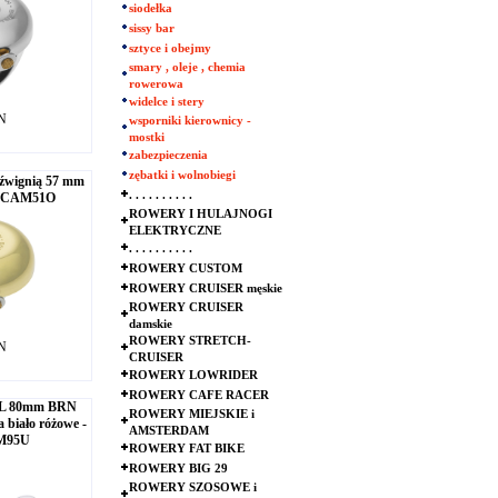
siodełka
sissy bar
sztyce i obejmy
smary , oleje , chemia
rowerowa
widelce i stery
LN
wsporniki kierownicy -
mostki
zabezpieczenia
zębatki i wolnobiegi
źwignią 57 mm
. . . . . . . . . .
ia CAM51O
ROWERY I HULAJNOGI
ELEKTRYCZNE
. . . . . . . . . .
ROWERY CUSTOM
ROWERY CRUISER męskie
ROWERY CRUISER
damskie
ROWERY STRETCH-
LN
CRUISER
ROWERY LOWRIDER
ROWERY CAFE RACER
L 80mm BRN
ROWERY MIEJSKIE i
biało różowe -
AMSTERDAM
AM95U
ROWERY FAT BIKE
ROWERY BIG 29
ROWERY SZOSOWE i