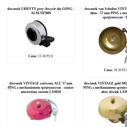
dzwonek UKRYTY przy chwycie alu GONG -
dzwonek van Schultze VINT
ALM-T87009
złoto - 57 mm PING z m
sprężynowym - 
Cena:
15.50 PLN
Cena:
39.50 P
dzwonek VINTAGE czerwony ALU 57 mm
dzwonek VINTAGE gold M
PING z mechanizmem sprężynowym - cruiser
PING z mechanizmem spręży
amsterdam custom LX9026
złoty dźwięk LX9