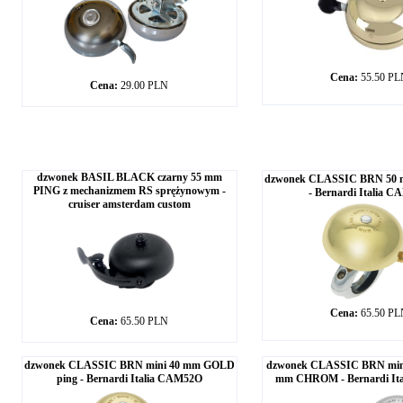
Cena:
55.50 P
Cena:
29.00 PLN
dzwonek BASIL BLACK czarny 55 mm
dzwonek CLASSIC BRN 50 
PING z mechanizmem RS sprężynowym -
- Bernardi Italia 
cruiser amsterdam custom
Cena:
65.50 P
Cena:
65.50 PLN
dzwonek CLASSIC BRN mini 40 mm GOLD
dzwonek CLASSIC BRN mini 
ping - Bernardi Italia CAM52O
mm CHROM - Bernardi It