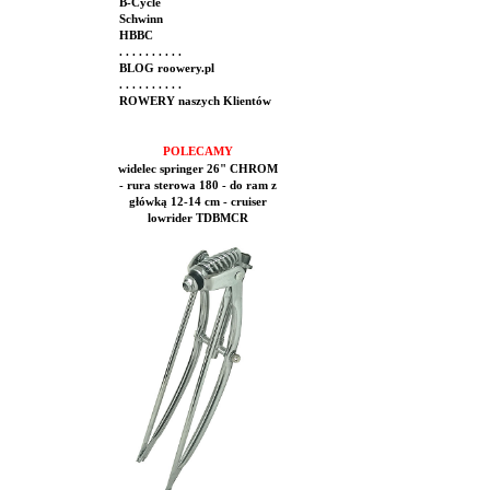
B-Cycle
Schwinn
HBBC
. . . . . . . . . .
BLOG roowery.pl
. . . . . . . . . .
ROWERY naszych Klientów
POLECAMY
widelec springer 26" CHROM
- rura sterowa 180 - do ram z
główką 12-14 cm - cruiser
lowrider TDBMCR