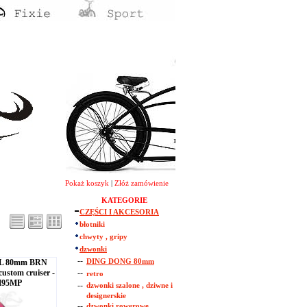
Pokaż koszyk
|
Złóż zamówienie
KATEGORIE
CZĘŚCI I AKCESORIA
błotniki
chwyty , gripy
dzwonki
--
L 80mm BRN
DING DONG 80mm
ustom cruiser -
--
retro
AM95MP
--
dzwonki szalone , dziwne i
designerskie
--
dzwonki rowerowe