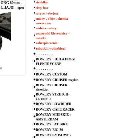
DONG 80mm -
siodełka
HAJ!!! - spee
sissy bar
sztyce i obejmy
smary , oleje , chemia
rowerowa
widelce i stery
wsporniki kierownicy -
mostki
zabezpieczenia
zębatki i wolnobiegi
. . . . . . . . . .
ROWERY I HULAJNOGI
ELEKTRYCZNE
LN
. . . . . . . . . .
ROWERY CUSTOM
ROWERY CRUISER męskie
ROWERY CRUISER
damskie
ROWERY STRETCH-
CRUISER
ROWERY LOWRIDER
ROWERY CAFE RACER
ROWERY MIEJSKIE i
AMSTERDAM
ROWERY FAT BIKE
ROWERY BIG 29
ROWERY SZOSOWE i