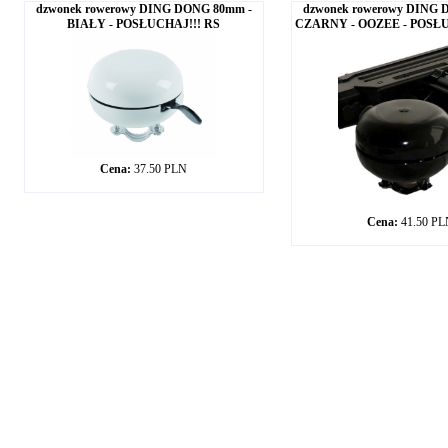
dzwonek rowerowy DING DONG 80mm -
dzwonek rowerowy DING 
BIAŁY - POSŁUCHAJ!!! RS
CZARNY - OOZEE - POSŁUC
Cena:
37.50 PLN
Cena:
41.50 P