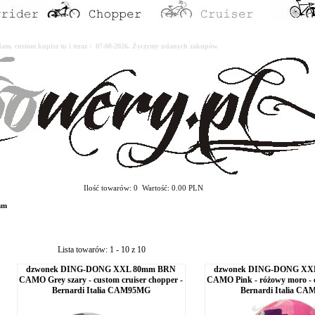
erdam, custom kupisz tu i teraz : 07-08-2026. Życzymy udanych zakupów.
Ilość towarów: 0 Wartość: 0.00 PLN
mm
Lista towarów: 1 - 10 z 10
dzwonek DING-DONG XXL 80mm BRN
dzwonek DING-DONG XX
CAMO Grey szary - custom cruiser chopper -
CAMO Pink - różowy moro - c
Bernardi Italia CAM95MG
Bernardi Italia C