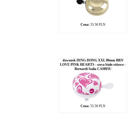
Cena:
55.50 PLN
dzwonek DING-DONG XXL 80mm BRN
LOVE PINK HEARTS - serca biało różowe -
Bernardi Italia CAM95U
Cena:
55.50 PLN