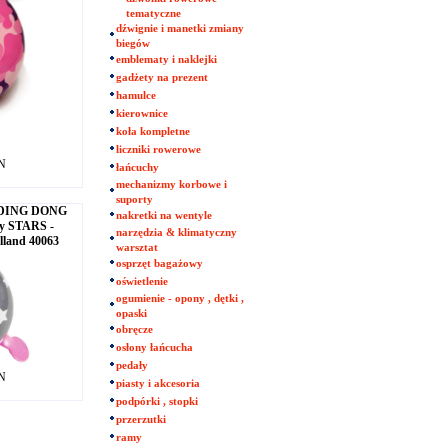
tematyczne
dźwignie i manetki zmiany
biegów
emblematy i naklejki
gadżety na prezent
hamulce
kierownice
koła kompletne
liczniki rowerowe
LN
łańcuchy
mechanizmy korbowe i
suporty
- DING DONG
nakretki na wentyle
y STARS -
narzędzia & klimatyczny
lland 40063
warsztat
osprzęt bagażowy
oświetlenie
ogumienie - opony , dętki ,
opaski
obręcze
osłony łańcucha
pedały
LN
piasty i akcesoria
podpórki , stopki
przerzutki
ramy