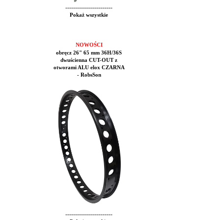
------------------------
Pokaż wszystkie
NOWOŚCI
obręcz 26" 65 mm 36H/36S
dwuścienna CUT-OUT z
otworami ALU elox CZARNA
- RobsSon
------------------------