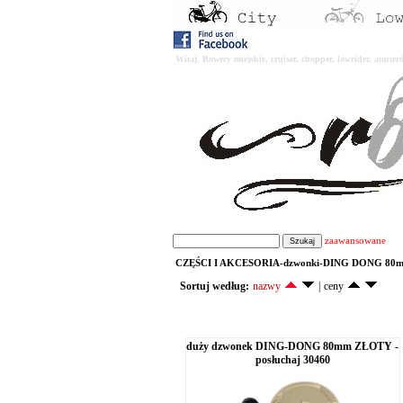
Witaj. Rowery miejskie, cruiser, chopper, lowrider, amst
zaawansowane
CZĘŚCI I AKCESORIA-dzwonki-DING DONG 80
Sortuj według:
nazwy
|
ceny
duży dzwonek DING-DONG 80mm ZŁOTY -
posłuchaj 30460