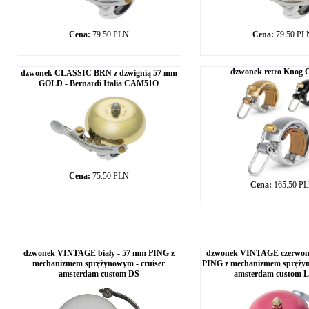
Cena:
79.50 PLN
Cena:
79.50 PL
dzwonek retro Knog 
dzwonek CLASSIC BRN z dźwignią 57 mm
GOLD - Bernardi Italia CAM51O
Cena:
75.50 PLN
Cena:
165.50 P
dzwonek VINTAGE biały - 57 mm PING z
dzwonek VINTAGE czerwo
mechanizmem sprężynowym - cruiser
PING z mechanizmem sprężyn
amsterdam custom DS
amsterdam custom 