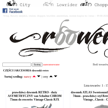
Witaj. Rowery miejskie, cruiser, chopper, lowrider, amsterdam, custom kupisz tu i teraz : 09-08-2
zaawansowane
Ilość towaró
CZĘŚCI I AKCESORIA-dzwonki-retro
Sortuj według:
nazwy
|
ceny
Lista towarów: 1 - 1
prawdziwy dzwonek RETRO - duży
dzwonek ATLAS Sweetsoun
ASYMETRYCZNY van Schultze CHROM
74mm - prawdziwy styl Ret
75mm do rowerów Vintage Classic RJX
Vintage , Classic -