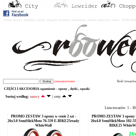
Witaj. Rowery miejskie, cruiser, chopper, lowrider, amsterdam, custom kupisz tu i teraz : 09-08-2
zaawansowane
Ilość towaró
CZĘŚCI I AKCESORIA-ogumienie - opony , dętki , opaski
Sortuj według:
nazwy
|
ceny
Lista towarów: 1 - 30
PROMO ZESTAW 3 opony w cenie 2 szt -
PROMO ZESTAW 3 opony w c
26x3.0 SemiSlickMoto 76-559 E-BIKE25ready
26x4.0 SemiSlickMoto 102-5
WhiteWall
BIKE25 WhiteWa