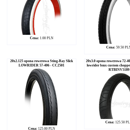
Cena:
1.00 PLN
Cena:
59.50 PL
20x2.125 opona rowerowa Sting-Ray Slick
20x3.0 opona rowerowa 72-4
LOWRIDER 57-406 - CC2501
lowrider bmx custom choppe
RTBINV5189
Cena:
125.50 P
Cena:
125.00 PLN