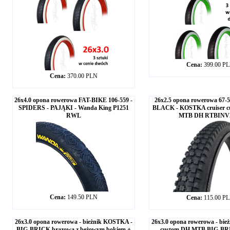
Cena:
399.00 P
Cena:
370.00 PLN
26x4.0 opona rowerowa FAT-BIKE 106-559 -
26x2.5 opona rowerowa 67-
SPIDERS - PAJĄKI - Wanda King P1251
BLACK - KOSTKA cruiser c
RWL
MTB DH RTBINV
Cena:
149.50 PLN
Cena:
115.00 P
26x3.0 opona rowerowa - bieżnik KOSTKA -
26x3.0 opona rowerowa - bi
BIG-BRICK brązowa z beżowym bokiem +
custom DH MTB BIG-B