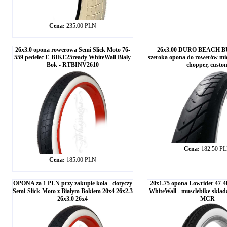
Cena:
235.00 PLN
26x3.0 opona rowerowa Semi Slick Moto 76-
26x3.00 DURO BEACH BU
559 pedelec E-BIKE25ready WhiteWall Biały
szeroka opona do rowerów miej
Bok - RTBINV2610
chopper, custo
Cena:
182.50 P
Cena:
185.00 PLN
OPONA za 1 PLN przy zakupie koła - dotyczy
20x1.75 opona Lowrider 47-40
Semi-Slick-Moto z Białym Bokiem 20x4 26x2.3
WhiteWall - musclebike skła
26x3.0 26x4
MCR