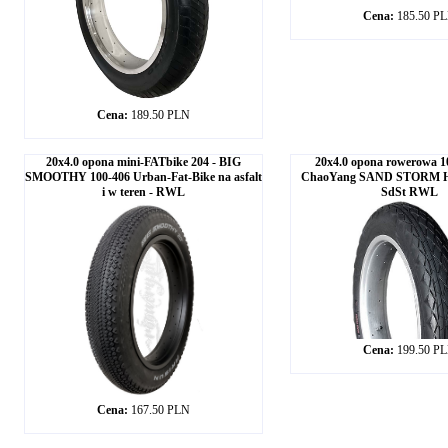
Cena:
185.50 P
Cena:
189.50 PLN
20x4.0 opona mini-FATbike 204 - BIG
20x4.0 opona rowerowa 1
SMOOTHY 100-406 Urban-Fat-Bike na asfalt
ChaoYang SAND STORM H-
i w teren - RWL
SdSt RWL
Cena:
199.50 P
Cena:
167.50 PLN