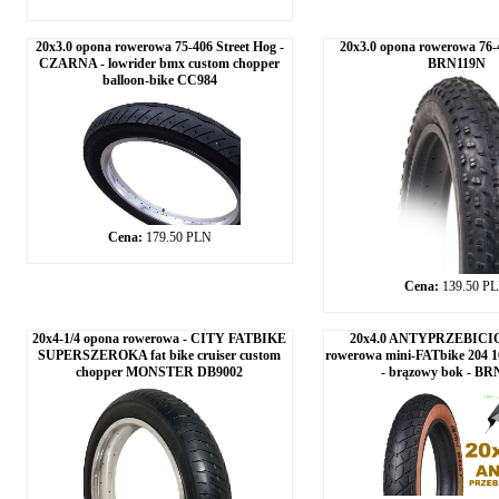
20x3.0 opona rowerowa 75-406 Street Hog -
20x3.0 opona rowerowa 76
CZARNA - lowrider bmx custom chopper
BRN119N
balloon-bike CC984
Cena:
179.50 PLN
Cena:
139.50 P
20x4-1/4 opona rowerowa - CITY FATBIKE
20x4.0 ANTYPRZEBICI
SUPERSZEROKA fat bike cruiser custom
rowerowa mini-FATbike 204 10
chopper MONSTER DB9002
- brązowy bok - BR