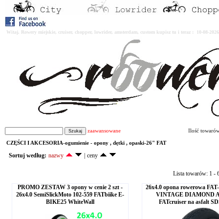
Witaj. Rowery miejskie, cruiser, chopper, lowrider, amsterdam, custom kupisz tu i teraz : 10-08-2
zaawansowane
Ilość towaró
CZĘŚCI I AKCESORIA-ogumienie - opony , dętki , opaski-26" FAT
Sortuj według:
nazwy
|
ceny
Lista towarów: 1 - 6
PROMO ZESTAW 3 opony w cenie 2 szt -
26x4.0 opona rowerowa FAT
26x4.0 SemiSlickMoto 102-559 FATbiike E-
VINTAGE DIAMOND AL
BIKE25 WhiteWall
FATcruiser na asfalt 