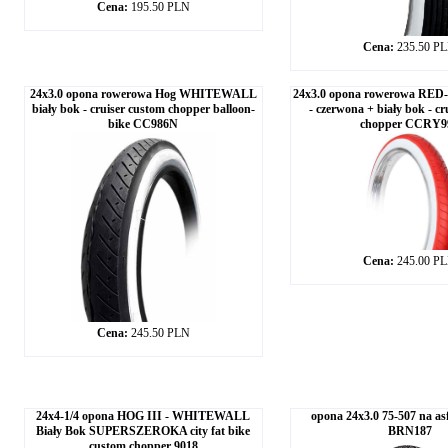
Cena:
195.50 PLN
Cena:
235.50 P
24x3.0 opona rowerowa Hog WHITEWALL
24x3.0 opona rowerowa R
biały bok - cruiser custom chopper balloon-
- czerwona + biały bok - c
bike CC986N
chopper CCRY9
Cena:
245.00 P
Cena:
245.50 PLN
24x4-1/4 opona HOG III - WHITEWALL
opona 24x3.0 75-507 na as
Biały Bok SUPERSZEROKA city fat bike
BRN187
custom chopper 9018