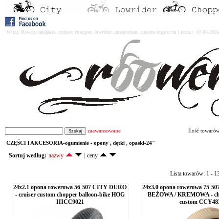
Witaj. Rowery miejskie, cruiser, chopper, lowrider, amsterdam, custom kupisz tu i teraz : 07-08-2
zaawansowane
Ilość towaró
CZĘŚCI I AKCESORIA-ogumienie - opony , dętki , opaski-24"
Sortuj według:
nazwy
|
ceny
Lista towarów: 1 - 1
24x2.1 opona rowerowa 56-507 CITY DURO
24x3.0 opona rowerowa 75-507 
- cruiser custom chopper balloon-bike HOG
BEŻOWA / KREMOWA - chop
IIICC9021
custom CCY48