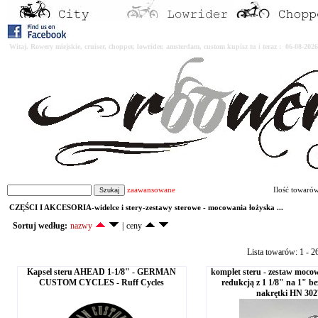
Witaj. Rowery miejskie, cruiser, chopper, lowrider, amsterdam, custom kupisz tu i teraz : 06-08-2
zaawansowane
Ilość towaró
CZĘŚCI I AKCESORIA-widelce i stery-zestawy sterowe - mocowania łożyska ...
Sortuj według:
nazwy
|
ceny
Lista towarów: 1 - 2
Kapsel steru AHEAD 1-1/8" - GERMAN
komplet steru - zestaw mocow
CUSTOM CYCLES - Ruff Cycles
redukcją z 1 1/8" na 1" be
nakrętki HN 302