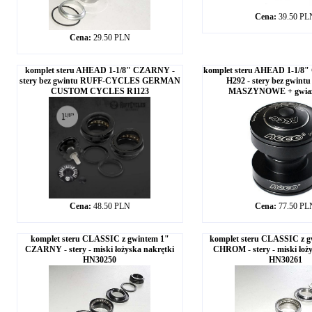
Cena:
39.50 PL
Cena:
29.50 PLN
komplet steru AHEAD 1-1/8" CZARNY -
komplet steru AHEAD 1-1/8
stery bez gwintu RUFF-CYCLES GERMAN
H292 - stery bez gwintu 
CUSTOM CYCLES R1123
MASZYNOWE + gwia
Cena:
48.50 PLN
Cena:
77.50 PL
komplet steru CLASSIC z gwintem 1"
komplet steru CLASSIC z g
CZARNY - stery - miski łożyska nakrętki
CHROM - stery - miski łoży
HN30250
HN30261