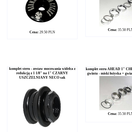
Cena:
35.50 PL
Cena:
29.50 PLN
komplet steru - zestaw mocowania widelca z
komplet steru AHEAD 1" CHR
redukcją z 1 1/8" na 1" CZARNY
gwintu - miski łożyska + gw
USZCZELNIANY NECO sak
Cena:
35.50 PL