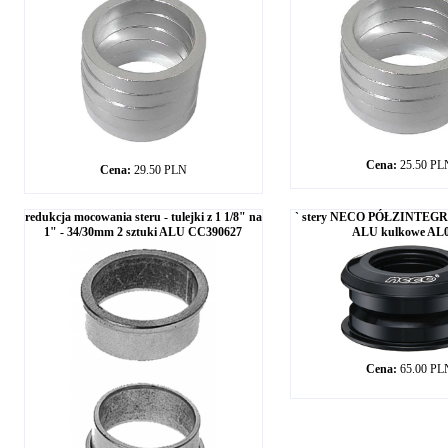
Cena:
25.50 PL
Cena:
29.50 PLN
redukcja mocowania steru - tulejki z 1 1/8" na
` stery NECO PÓŁZINTEG
1" - 34/30mm 2 sztuki ALU CC390627
ALU kulkowe AL
Cena:
65.00 PL