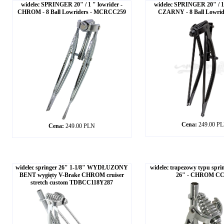
widelec SPRINGER 20" / 1 " lowrider -
widelec SPRINGER 20" / 1 
CHROM - 8 Ball Lowriders - MCRCC259
CZARNY - 8 Ball Lowri
Cena:
249.00 P
Cena:
249.00 PLN
widelec springer 26" 1-1/8" WYDŁUZONY
widelec trapezowy typu sprin
BENT wygięty V-Brake CHROM cruiser
26" - CHROM CC
stretch custom TDBCC118Y287