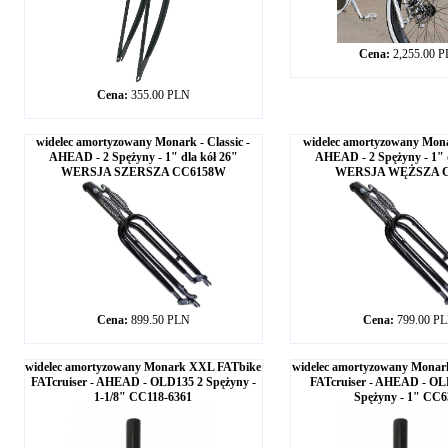
Cena:
2,255.00 
Cena:
355.00 PLN
widelec amortyzowany Monark - Classic -
widelec amortyzowany Monar
AHEAD - 2 Spężyny - 1" dla kół 26"
AHEAD - 2 Spężyny - 1" 
WERSJA SZERSZA CC6158W
WERSJA WĘŻSZA C
Cena:
899.50 PLN
Cena:
799.00 P
widelec amortyzowany Monark XXL FATbike
widelec amortyzowany Mona
FATcruiser - AHEAD - OLD135 2 Spężyny -
FATcruiser - AHEAD - O
1-1/8" CC118-6361
Spężyny - 1" CC6