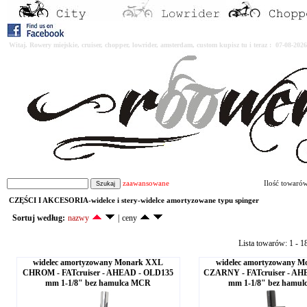
Witaj. Rowery miejskie, cruiser, chopper, lowrider, amsterdam, custom kupisz tu i teraz : 07-08-2
zaawansowane
Ilość towaró
CZĘŚCI I AKCESORIA-widelce i stery-widelce amortyzowane typu spinger
Sortuj według:
nazwy
|
ceny
Lista towarów: 1 - 1
widelec amortyzowany Monark XXL
widelec amortyzowany 
CHROM - FATcruiser - AHEAD - OLD135
CZARNY - FATcruiser - AH
mm 1-1/8" bez hamulca MCR
mm 1-1/8" bez hamu