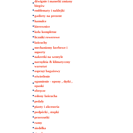
dźwignie i manetki zmiany
biegów
emblematy i naklejki
gadżety na prezent
hamulce
kierownice
koła kompletne
liczniki rowerowe
łańcuchy
mechanizmy korbowe i
suporty
nakretki na wentyle
narzędzia & klimatyczny
warsztat
osprzęt bagażowy
oświetlenie
ogumienie - opony , dętki ,
opaski
obręcze
osłony łańcucha
pedały
piasty i akcesoria
podpórki , stopki
przerzutki
ramy
siodełka