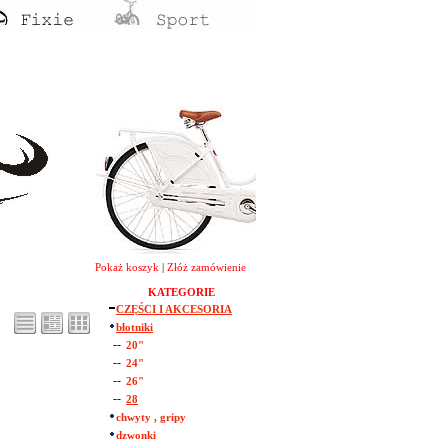
Pokaż koszyk
|
Złóż zamówienie
KATEGORIE
CZĘŚCI I AKCESORIA
błotniki
--
20"
--
24"
--
26"
--
28
chwyty , gripy
dzwonki