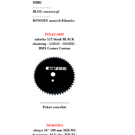
HBBC
. . . . . . . . . .
BLOG roowery.pl
. . . . . . . . . .
ROWERY naszych Klientów
POLECAMY
zębatka 52T blank BLACK
chainring - LOGO - OOZEE -
BMX Cruiser Custom
------------------------
Pokaż wszystkie
NOWOŚCI
obręcz 26" 100 mm 36H/36S
dwuścienna ALU elox ŻÓŁTA /