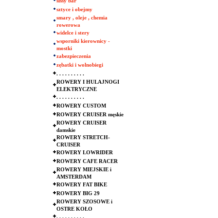
sissy bar
sztyce i obejmy
smary , oleje , chemia
rowerowa
widelce i stery
wsporniki kierownicy -
mostki
zabezpieczenia
zębatki i wolnobiegi
. . . . . . . . . .
ROWERY I HULAJNOGI
ELEKTRYCZNE
. . . . . . . . . .
ROWERY CUSTOM
ROWERY CRUISER męskie
ROWERY CRUISER
damskie
ROWERY STRETCH-
CRUISER
ROWERY LOWRIDER
ROWERY CAFE RACER
ROWERY MIEJSKIE i
AMSTERDAM
ROWERY FAT BIKE
ROWERY BIG 29
ROWERY SZOSOWE i
OSTRE KOŁO
. . . . . . . . . .