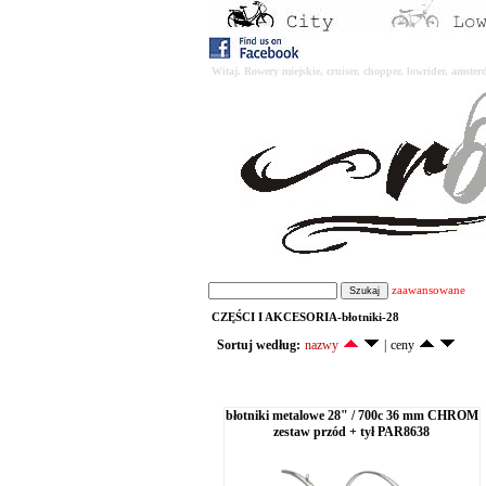
Witaj. Rowery miejskie, cruiser, chopper, lowrider, amst
zaawansowane
CZĘŚCI I AKCESORIA-błotniki-28
Sortuj według:
nazwy
|
ceny
błotniki metalowe 28" / 700c 36 mm CHROM
zestaw przód + tył PAR8638