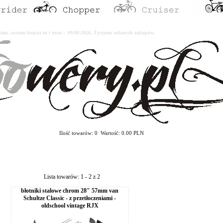
erdam, custom kupisz tu i teraz : 09-08-2026. Życzymy udanych zakupów.
Ilość towarów: 0 Wartość: 0.00 PLN
Lista towarów: 1 - 2 z 2
błotniki stalowe chrom 28" 57mm van
Schultze Classic - z przetłoczeniami -
oldschool vintage RJX