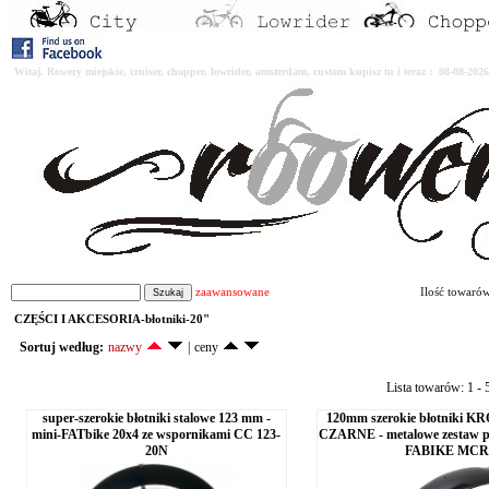
Witaj. Rowery miejskie, cruiser, chopper, lowrider, amsterdam, custom kupisz tu i teraz : 08-08-2
zaawansowane
Ilość towaró
CZĘŚCI I AKCESORIA-błotniki-20"
Sortuj według:
nazwy
|
ceny
Lista towarów: 1 - 5
super-szerokie błotniki stalowe 123 mm -
120mm szerokie błotniki K
mini-FATbike 20x4 ze wspornikami CC 123-
CZARNE - metalowe zestaw pr
20N
FABIKE MCR