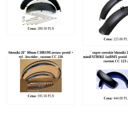
Cena:
289.50 PLN
Cena:
225.00 P
błotniki 20" 80mm CHROM zestaw przód +
` super-szerokie błotnik
tył - lowrider , custom CC 226
miniFATBIKE fatBMX przód + 
custom CC 123-
Cena:
195.50 PLN
Cena:
444.00 P