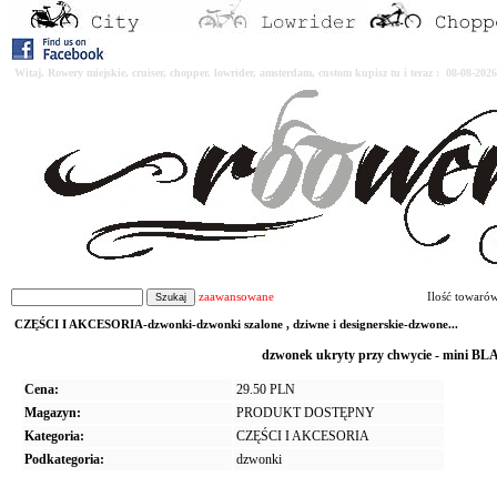
Witaj. Rowery miejskie, cruiser, chopper, lowrider, amsterdam, custom kupisz tu i teraz : 08-08-2
zaawansowane
Ilość towaró
CZĘŚCI I AKCESORIA-dzwonki-dzwonki szalone , dziwne i designerskie-dzwone...
dzwonek ukryty przy chwycie - mini 
Cena:
29.50 PLN
Magazyn:
PRODUKT DOSTĘPNY
Kategoria:
CZĘŚCI I AKCESORIA
Podkategoria:
dzwonki