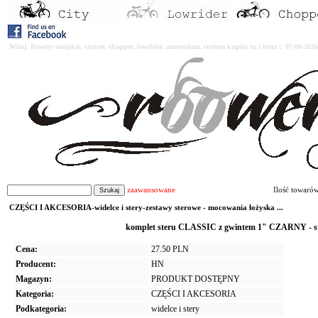
Witaj. Rowery miejskie, cruiser, chopper, lowrider, amsterdam, custom kupisz tu i teraz : 07-08-2
zaawansowane
Ilość towaró
CZĘŚCI I AKCESORIA-widelce i stery-zestawy sterowe - mocowania łożyska ...
komplet steru CLASSIC z gwintem 1" CZARNY - ste
Cena:
27.50 PLN
Producent:
HN
Magazyn:
PRODUKT DOSTĘPNY
Kategoria:
CZĘŚCI I AKCESORIA
Podkategoria:
widelce i stery