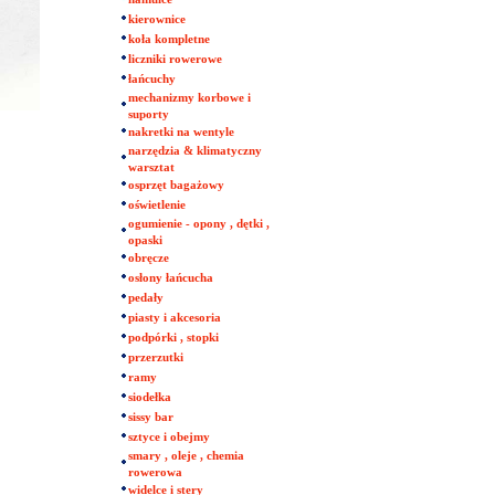
kierownice
koła kompletne
liczniki rowerowe
łańcuchy
mechanizmy korbowe i
suporty
nakretki na wentyle
narzędzia & klimatyczny
warsztat
osprzęt bagażowy
oświetlenie
ogumienie - opony , dętki ,
opaski
obręcze
osłony łańcucha
pedały
piasty i akcesoria
podpórki , stopki
przerzutki
ramy
siodełka
sissy bar
sztyce i obejmy
smary , oleje , chemia
rowerowa
widelce i stery