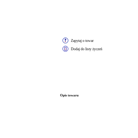
Zapytaj o towar
Dodaj do listy życzeń
Opis towaru