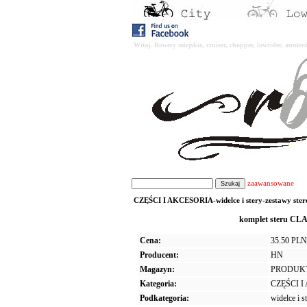
Witaj. Rowery miejskie, cruiser, chopper, lowrider, amst
zaawansowane
CZĘŚCI I AKCESORIA-widelce i stery-zestawy stero
komplet steru CLA
Cena:
35.50 PLN
Producent:
HN
Magazyn:
PRODUK
Kategoria:
CZĘŚCI 
Podkategoria:
widelce i s