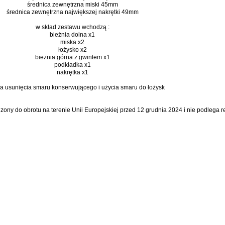
średnica zewnętrzna miski 45mm
średnica zewnętrzna największej nakrętki 49mm
w skład zestawu wchodzą :
bieżnia dolna x1
miska x2
łożysko x2
bieżnia górna z gwintem x1
podkładka x1
nakrętka x1
 usunięcia smaru konserwującego i użycia smaru do łożysk
dzony do obrotu na terenie Unii Europejskiej przed 12 grudnia 2024 i nie podlega