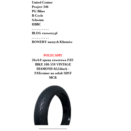
United Cruiser
Project 346
PG Bikes
B-Cycle
Schwinn
HBBC
. . . . . . . . . .
BLOG roowery.pl
. . . . . . . . . .
ROWERY naszych Klientów
POLECAMY
26x4.0 opona rowerowa FAT-
BIKE 100-559 VINTAGE
DIAMOND ALLblack -
FATcruiser na asfalt SDST
MCR
------------------------