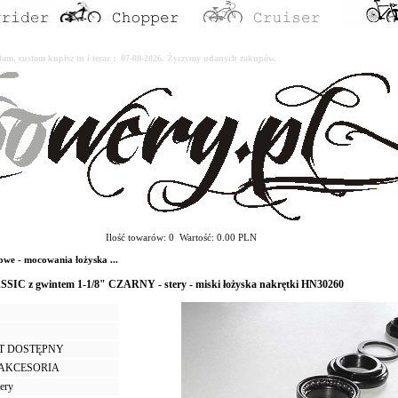
erdam, custom kupisz tu i teraz : 07-08-2026. Życzymy udanych zakupów.
Ilość towarów: 0 Wartość: 0.00 PLN
we - mocowania łożyska ...
SSIC z gwintem 1-1/8" CZARNY - stery - miski łożyska nakrętki HN30260
T DOSTĘPNY
I AKCESORIA
tery