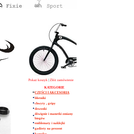
Pokaż koszyk
|
Złóż zamówienie
KATEGORIE
CZĘŚCI I AKCESORIA
błotniki
chwyty , gripy
dzwonki
dźwignie i manetki zmiany
biegów
emblematy i naklejki
gadżety na prezent
hamulce