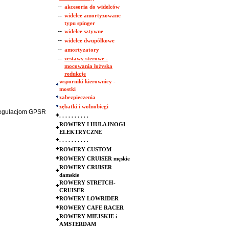
--
akcesoria do widelców
--
widelce amortyzowane
typu spinger
--
widelce sztywne
--
widelce dwupólkowe
--
amortyzatory
--
zestawy sterowe -
mocowania łożyska
redukcje
wsporniki kierownicy -
mostki
zabezpieczenia
zębatki i wolnobiegi
 regulacjom GPSR
. . . . . . . . . .
ROWERY I HULAJNOGI
ELEKTRYCZNE
. . . . . . . . . .
ROWERY CUSTOM
ROWERY CRUISER męskie
ROWERY CRUISER
damskie
ROWERY STRETCH-
CRUISER
ROWERY LOWRIDER
ROWERY CAFE RACER
ROWERY MIEJSKIE i
AMSTERDAM