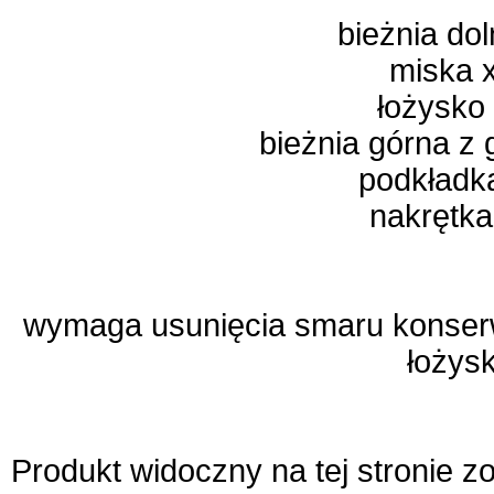
bieżnia do
miska 
łożysko
bieżnia górna z
podkładk
nakrętka
wymaga usunięcia smaru konserw
łożys
Produkt widoczny na tej stronie 