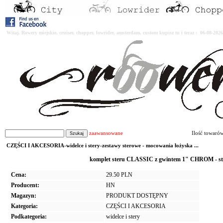
Witaj. Rowery miejskie, cruiser, chopper, lowrider, amsterdam, custom kupisz tu i teraz : 06-08-2
zaawansowane
Ilość towaró
CZĘŚCI I AKCESORIA-widelce i stery-zestawy sterowe - mocowania łożyska ...
komplet steru CLASSIC z gwintem 1" CHROM - ster
Cena:
29.50 PLN
Producent:
HN
Magazyn:
PRODUKT DOSTĘPNY
Kategoria:
CZĘŚCI I AKCESORIA
Podkategoria:
widelce i stery