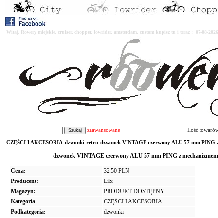
Witaj. Rowery miejskie, cruiser, chopper, lowrider, amsterdam, custom kupisz tu i teraz : 07-08-2
zaawansowane
Ilość towaró
CZĘŚCI I AKCESORIA-dzwonki-retro-dzwonek VINTAGE czerwony ALU 57 mm PING .
dzwonek VINTAGE czerwony ALU 57 mm PING z mechanizmem s
Cena:
32.50 PLN
Producent:
Liix
Magazyn:
PRODUKT DOSTĘPNY
Kategoria:
CZĘŚCI I AKCESORIA
Podkategoria:
dzwonki