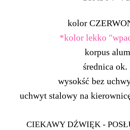
kolor CZERWONY
*kolor lekko "wpa
korpus alum
średnica ok
wysokść bez uchwy
uchwyt stalowy na kierownic
CIEKAWY DŹWIĘK - POSŁU